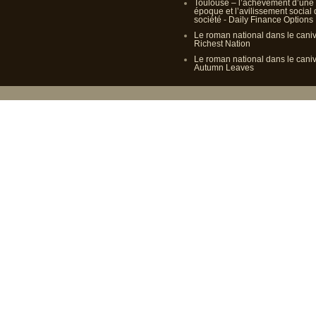
Toulouse – l’achèvement d’une
époque et l’avilissement social
société - Daily Finance Options
Le roman national dans le cani
Richest Nation
Le roman national dans le cani
Autumn Leaves
Propulsé p