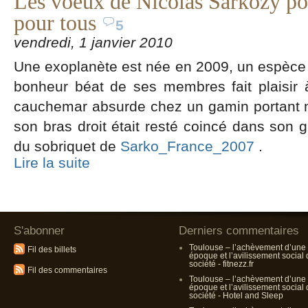
Les voeux de Nicolas Sarkozy pou
pour tous
5
vendredi, 1 janvier 2010
Une exoplanète est née en 2009, un espèc
bonheur béat de ses membres fait plaisir à
cauchemar absurde chez un gamin portant no
son bras droit était resté coincé dans son gi
du sobriquet de
Sarko_France_2007
.
Lire la suite
S'abonner
Derniers commentaires
Toulouse – l’achèvement d’une
Fil des billets
époque et l’avilissement social
société - fitnezz.fr
Fil des commentaires
Toulouse – l’achèvement d’une
époque et l’avilissement social
société - Hotel and Sleep