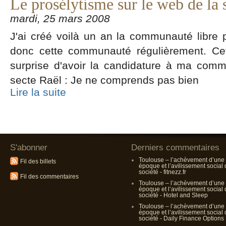
Le prosélytisme sur le web de la 
mardi, 25 mars 2008
J'ai créé voilà un an la communauté libre p
donc cette communauté régulièrement. Cet
surprise d'avoir la candidature à ma com
secte Raël : Je ne comprends pas bien
Lire la suite
S'abonner
Derniers commentaires
Toulouse – l’achèvement d’une
Fil des billets
époque et l’avilissement social
société - fitnezz.fr
Fil des commentaires
Toulouse – l’achèvement d’une
époque et l’avilissement social
société - Hotel and Sleep
Toulouse – l’achèvement d’une
époque et l’avilissement social
société - Daily Finance Options