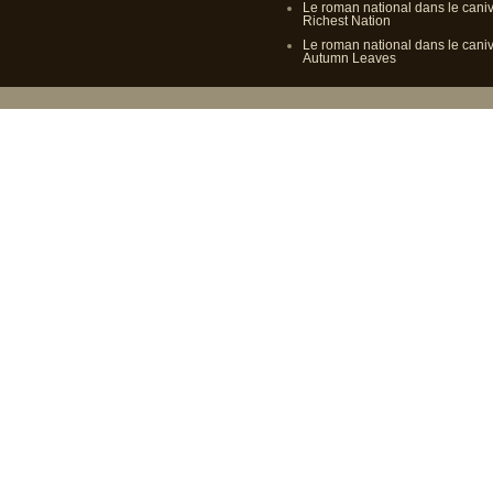
Le roman national dans le cani
Richest Nation
Le roman national dans le cani
Autumn Leaves
Propulsé p