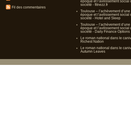
époque et l’avilissement social
société - fitnezz.fr
Fil des commentaires
Toulouse – l’achèvement d’une
époque et l’avilissement social
société - Hotel and Sleep
Toulouse – l’achèvement d’une
époque et l’avilissement social
société - Daily Finance Options
Le roman national dans le cani
Richest Nation
Le roman national dans le cani
Autumn Leaves
Propulsé p