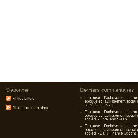
S'abonner
Derniers commentaires
Toulouse – l’achèvement d’une
Fil des billets
époque et l’avilissement social
société - fitnezz.fr
Fil des commentaires
Toulouse – l’achèvement d’une
époque et l’avilissement social
société - Hotel and Sleep
Toulouse – l’achèvement d’une
époque et l’avilissement social
société - Daily Finance Options