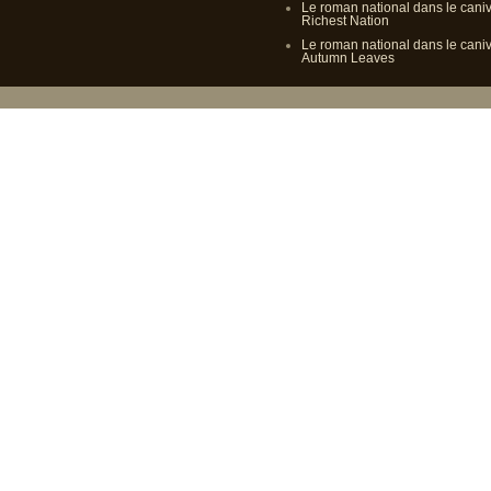
Le roman national dans le cani
Richest Nation
Le roman national dans le cani
Autumn Leaves
Propulsé p