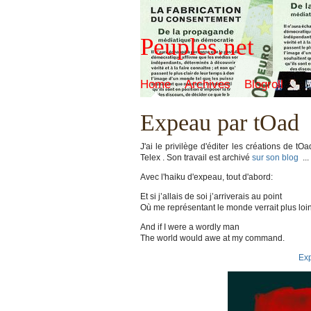
Peuples.net
Home
Archives
Blogroll
Expeau par tOad
J'ai le privilège d'éditer les créations de tO
Telex . Son travail est archivé
sur son blog
..
Avec l'haiku d'expeau, tout d'abord:
Et si j’allais de soi j’arriverais au point
Où me représentant le monde verrait plus loin
And if I were a wordly man
The world would awe at my command.
Ex