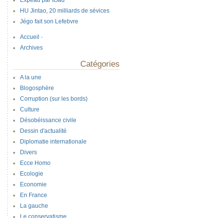
Expeau par tOad
HU Jintao, 20 milliards de sévices
Jégo fait son Lefebvre
Accueil
-
Archives
Catégories
A la une
Blogosphère
Corruption (sur les bords)
Culture
Désobéissance civile
Dessin d'actualité
Diplomatie internationale
Divers
Ecce Homo
Ecologie
Economie
En France
La gauche
Le conservatisme