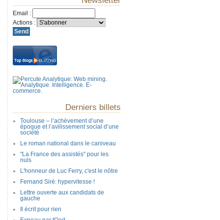
Newsletter
Email
:
Actions
:
Derniers billets
Toulouse – l’achèvement d’une
époque et l’avilissement social d’une
société
Le roman national dans le caniveau
"La France des assistés" pour les
nuls
L'honneur de Luc Ferry, c'est le nôtre
Fernand Siré: hypervitesse !
Lettre ouverte aux candidats de
gauche
Il écrit pour rien