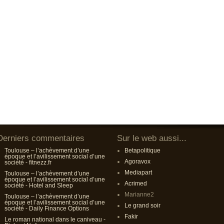
Derniers commentaires
Sur le web aussi...
Toulouse – l’achèvement d’une
Betapolitique
époque et l’avilissement social d’une
Agoravox
société - fitnezz.fr
Mediapart
Toulouse – l’achèvement d’une
époque et l’avilissement social d’une
Acrimed
société - Hotel and Sleep
Marianne2
Toulouse – l’achèvement d’une
époque et l’avilissement social d’une
Le grand soir
société - Daily Finance Options
Fakir
Le roman national dans le caniveau -