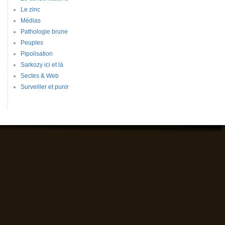
Le zinc
Médias
Pathologie brune
Peuples
Pipolisation
Sarkozy ici et là
Sectes & Web
Surveiller et punir