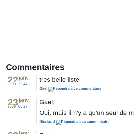
Commentaires
22
janv.
tres belle liste
2009
22:44
Gaël
23
janv.
Gaël,
2009
06:27
Oui, mais il n'y a qu'un seul de m
Nicolas J
janv.