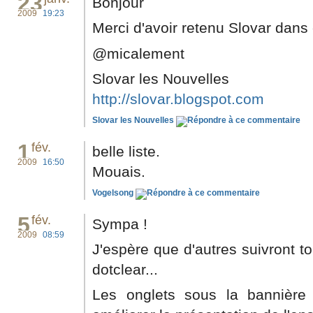
23
Bonjour
2009
19:23
Merci d'avoir retenu Slovar dans c
@micalement
Slovar les Nouvelles
http://slovar.blogspot.com
Slovar les Nouvelles
1
fév.
belle liste.
2009
16:50
Mouais.
Vogelsong
5
fév.
Sympa !
2009
08:59
J'espère que d'autres suivront 
dotclear...
Les onglets sous la bannière 