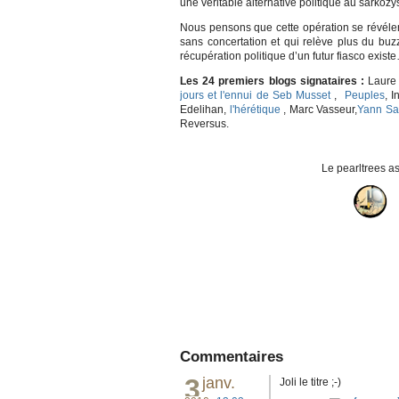
une véritable alternative politique au sarkozy
Nous pensons que cette opération se révélera
sans concertation et qui relève plus du buzz
récupération politique d’un futur fiasco exist
Les 24 premiers blogs signataires :
Laure 
jours et l'ennui de Seb Musset
,
Peuples
, I
Edelihan,
l'hérétique
, Marc Vasseur,
Yann Sa
Reversus.
Le pearltrees associ
Commentaires
3
janv.
Joli le titre ;-)