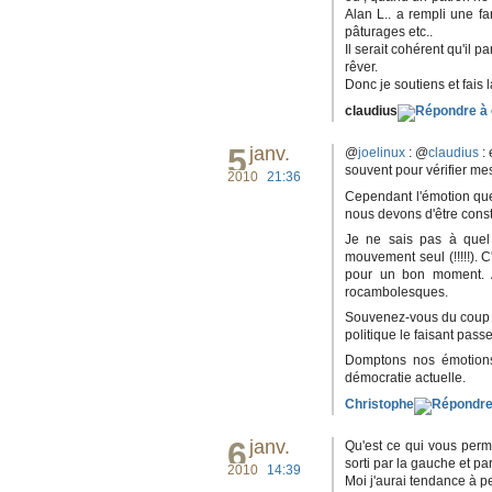
Alan L.. a rempli une fa
pâturages etc..
Il serait cohérent qu'il p
rêver.
Donc je soutiens et fais
claudius
5
janv.
@
joelinux
: @
claudius
: 
souvent pour vérifier mes
2010
21:36
Cependant l'émotion que 
nous devons d'être const
Je ne sais pas à quel 
mouvement seul (!!!!!). 
pour un bon moment. 
rocambolesques.
Souvenez-vous du coup de
politique le faisant passe
Domptons nos émotions
démocratie actuelle.
Christophe
6
janv.
Qu'est ce qui vous perm
sorti par la gauche et pa
2010
14:39
Moi j'aurai tendance à pe