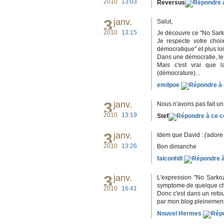
2010
13:03
Reversus
3
janv.
Salut,
2010
13:15
Je découvre ce "No Sark
Je respecte votre choi
démocratique" et plus loi
Dans une démocratie, le 
Mais c'est vrai que l
(démocrature)...
emilpoe
3
janv.
Nous n'avons pas fait un
2010
13:19
Stef
3
janv.
Idem que David : j'adore l
2010
13:26
Bon dimanche
falconhill
3
janv.
L'expression "No Sarkoz
symptome de quelque cho
2010
16:41
Donc c'est dans un retou
par mon blog pleinement 
Nouvel Hermes