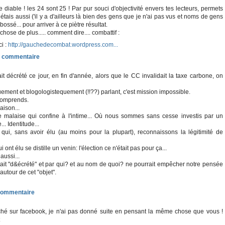
 diable ! les 24 sont 25 ! Par pur souci d'objectivité envers tes lecteurs, permets
étais aussi ('il y a d'ailleurs là bien des gens que je n'ai pas vus et noms de gens
ossé... pour arriver à ce piètre résultat.
chose de plus..... comment dire.... combattif :
i :
http://gauchedecombat.wordpress.com...
vait décrété ce jour, en fin d'année, alors que le CC invalidait la taxe carbone, on
uement et blogologistequement (!!??) parlant, c'est mission impossible.
comprends.
aison...
e malaise qui confine à l'intime... Où nous sommes sans cesse investis par un
.. Identitude...
i, sans avoir élu (au moins pour la plupart), reconnaissons la légitimité de
ont élu se distille un venin: l'élection ce n'était pas pour ça...
ussi...
était "d&écrété" et par qui? et au nom de quoi? ne pourrait empêcher notre pensée
utour de cet "objet".
arché sur facebook, je n'ai pas donné suite en pensant la même chose que vous !