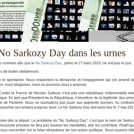
 No Sarkozy Day dans les urnes
exte commun afin que le
No Sarkozy Day
, prévu le 27 mars 2010, ne voit pas le jour.
rs de toutes obédiences:
re et spontanée. Nous respectons la démarche et l’engagement qui ont amené l
ais, nous blogueurs, nous ne pouvons nous y associer.
 Certes la France de Nicolas Sarkozy n’est pas une république irréprochable ma
e. En tant que Président de la République, il bénéficie de la légitimité des urne
te de Pandore. Nous ne souhaitons pas jouer aux apprentis sorciers. Au contrair
 assumer ses erreurs jusqu'au bout. Le No Sarkozy Day doit avoir lieu le
7 mai 201
biaisée dès le départ. Le problème du "No Sarkozy Day", c’est que le nom de Sarko
arkozysme primaire ne fera pas évoluer les mentalités, elle les confortera. Plutôt q
nous concentrer sur le bilan désastreux de son action politique. Nous voulons bât