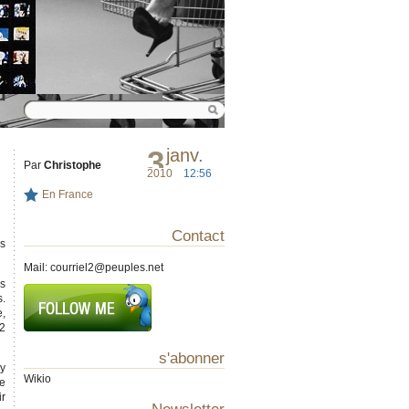
3
janv.
Par
Christophe
2010
12:56
En France
Contact
es
Mail:
courriel2@peuples.net
is
s.
e,
2
s'abonner
zy
Wikio
ue
ir