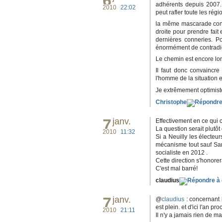
6
adhérents depuis 2007. 
2010
22:02
peut rafler toute les ré
la même mascarade contin
droite pour prendre fait 
dernières conneries. P
énormément de contradict
Le chemin est encore lon
Il faut donc convaincr
l'homme de la situation et
Je extrêmement optimiste
Christophe
7
janv.
Effectivement en ce qui c
La question serait plutôt
2010
11:32
Si a Neuilly les électeu
mécanisme tout sauf Sark
socialiste en 2012 .
Cette direction s'honorer
C'est mal barré!
claudius
7
janv.
@
claudius
: concernant 
est plein. et d'ici l'an
2010
21:11
Il n'y a jamais rien de ma