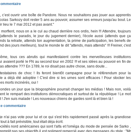
 c’est ouvrir une boîte de Pandore. Nous ne souhaitons pas jouer aux apprentis
Nicolas Sarkozy doit rester 5 ans au pouvoir, assumer ses erreurs jusqu'au bout. Le
r lieu le 7 mai 2012 et pas avant."
 morflent, nous on a le cul au chaud derrière nos ordis, hein !!! Attendre, toujours
a (attends le paradis, le jour du jugement dernier), l'école aussi (attends que ça
ttends ta retraite, attends ton augmentation, ta prime de participation, les benefs de
tend des jours meilleurs), tout le monde te dit "attends, mais attends" !!! Freiner, c'est
me, tous ces abrutis qui manifestaient contre les merveilleuses institutions
ui avaient porté le FN au second tour en 2002 !!! et ses idées au pouvoir en fin de
pas attendre ??? En 1789, le roi disait pas autre chose, sans doute...
ntestataires de choc ! Ils feront bientôt campagne pour le référendum pour la
lle a déjà été adoptée ! C'est dire si les urnes sont efficaces ! Pour stocker les
es morts incinérés, oui !
econdes un jour que la blogosphère pourrait changer les médias ! Mais non, voilà
nt le rempart des institutions démocratiques et surtout de la république ! Le mot
it ! J'en suis malade ! Les nouveaux chiens de gardes sont là et bien là !
 n'ai pas vote pour lui et ce qui s'est très rapidement passé après la grandiose
out à fait prévisible, tout était déja écrit.
sociétés nord américaines qui sont l'alfa et l'oméga du mode de pensée de Sarko ,
remplit pas ses objectifs il est poliment remercié avec des messages du style : "Mr