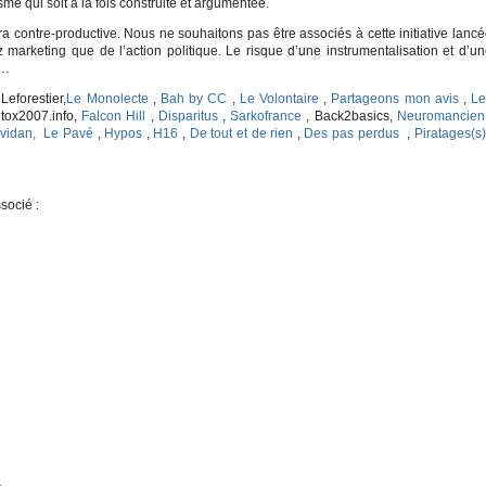
sme qui soit à la fois construite et argumentée.
 contre-productive. Nous ne souhaitons pas être associés à cette initiative lanc
 marketing que de l’action politique. Le risque d’une instrumentalisation et d’u
e…
Leforestier,
Le Monolecte
,
Bah by CC
,
Le Volontaire
,
Partageons mon avis
,
Le
ntox2007.info,
Falcon Hill
,
Disparitus
,
Sarkofrance
, Back2basics,
Neuromancien
vidan,
Le Pavé
,
Hypos
,
H16
,
De tout et de rien
,
Des pas perdus
,
Piratages(s)
é :