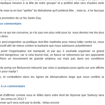
ntastique mission à la tête de notre groupe" et a préféré aller vers d'autres verts
arte mais la en bon "apôtre" du libéralisme qu'il prétend être .. mais la , il ne faut pas
 la promotion de ce No Sarko Day
en ce qui me concerne, je n'ai pas non plus voté pour lui. vous devriez me lire plus
 dires.
peut engendrer sa politique doit être maitrisée pour mieux lutter contre lui, nous
ructif afin de mieux contrer la barbarie que nous subissons actuellement.
point l'organisateur est manipulé, et par qui, il souhaite organiser ce grand
C'est dangereux, car si cela tourne mal, ce fiasco se retournera sur ses opposants
Alors un mouvement de grande ampleur, oui mais pas dans ces conditions
 poing sur Berlusconi retourné par celui-ci quelques jours après sur une affiche
r pour martyr !
, et combattons dans les lignes de démarcations large que nous confère la
et d'affirmer comme vous le faîtes dans votre droit de réponse que Sarkozy sera
r les urnes en 2012 ?.
nser qu'il sera sorti par la droite.. hélas encore