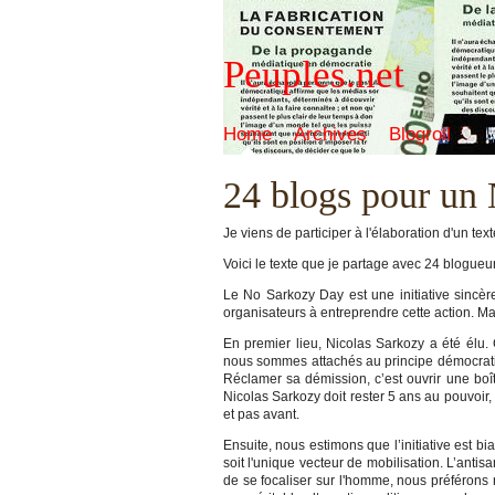
Peuples.net
Home
Archives
Blogroll
24 blogs pour un
Je viens de participer à l'élaboration d'un t
Voici le texte que je partage avec 24 blogueu
Le No Sarkozy Day est une initiative sincè
organisateurs à entreprendre cette action. M
En premier lieu, Nicolas Sarkozy a été élu.
nous sommes attachés au principe démocratiqu
Réclamer sa démission, c’est ouvrir une boî
Nicolas Sarkozy doit rester 5 ans au pouvoir,
et pas avant.
Ensuite, nous estimons que l’initiative est 
soit l'unique vecteur de mobilisation. L’antis
de se focaliser sur l'homme, nous préférons 