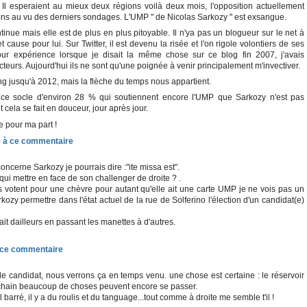
Il esperaient au mieux deux régions voilà deux mois, l'opposition actuellement
gions au vu des derniers sondages. L'UMP " de Nicolas Sarkozy " est exsangue.
ue mais elle est de plus en plus pitoyable. Il n'ya pas un blogueur sur le net à
et cause pour lui. Sur Twitter, il est devenu la risée et l'on rigole volontiers de ses
our expérience lorsque je disait la même chose sur ce blog fin 2007, j'avais
eurs. Aujourd'hui ils ne sont qu'une poignée à venir principalement m'invectiver.
g jusqu'à 2012, mais la flèche du temps nous appartient.
e ce socle d'environ 28 % qui soutiennent encore l'UMP que Sarkozy n'est pas
 cela se fait en douceur, jour après jour.
 pour ma part !
oncerne Sarkozy je pourrais dire :"ite missa est".
 qui mettre en face de son challenger de droite ? .
rs votent pour une chèvre pour autant qu'elle ait une carte UMP je ne vois pas un
ozy permettre dans l'état actuel de la rue de Solferino l'élection d'un candidat(e)
ait dailleurs en passant les manettes à d'autres.
le candidat, nous verrons ça en temps venu. une chose est certaine : le réservoir
 prochain beaucoup de choses peuvent encore se passer.
l barré, il y a du roulis et du tanguage...tout comme à droite me semble t'il !