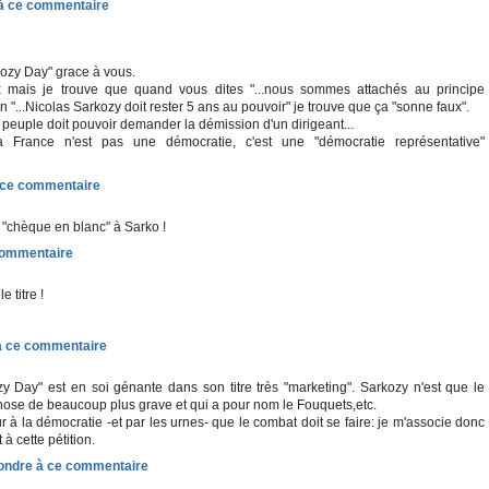
ozy Day" grace à vous.
x mais je trouve que quand vous dites "...nous sommes attachés au principe
n "...Nicolas Sarkozy doit rester 5 ans au pouvoir" je trouve que ça "sonne faux".
peuple doit pouvoir demander la démission d'un dirigeant...
a France n'est pas une démocratie, c'est une "démocratie représentative"
 "chèque en blanc" à Sarko !
e titre !
y Day" est en soi génante dans son titre très "marketing". Sarkozy n'est que le
se de beaucoup plus grave et qui a pour nom le Fouquets,etc.
r à la démocratie -et par les urnes- que le combat doit se faire: je m'associe donc
à cette pétition.