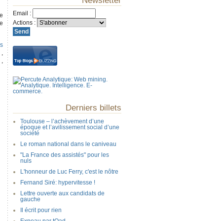
Newsletter
Email
:
ée
Actions
:
ne
s
,
,
Derniers billets
Toulouse – l’achèvement d’une
époque et l’avilissement social d’une
société
Le roman national dans le caniveau
"La France des assistés" pour les
nuls
L'honneur de Luc Ferry, c'est le nôtre
Fernand Siré: hypervitesse !
Lettre ouverte aux candidats de
gauche
Il écrit pour rien