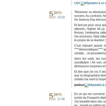
LGV
5
janv.
"Réclamer sa démission,
sorciers. Au contraire, 
2010
12:16
No Sarkozy Day doit avoi
Et tant pis pour ceux qui
attendre, l'église dit ç
finisse), l'entreprise (a
l'an prochain), l'état (at
le propre de la réaction !
C'est marrant quand mê
"""""démocratiques""""" q
compte.... ils pouvaient 
Alors les voilà, les co
constitution ! Ah non, e
démissions massives et l
Et dire que j'ai cru 5 s
que la blogosphère devie
collabo me vient à l'espr
joelinux
5
janv.
En ce qui me concerne je
soirée du Fouquet's était t
2010
17:36
J'ai travaillé dans des 
ou , quand un patron ne 