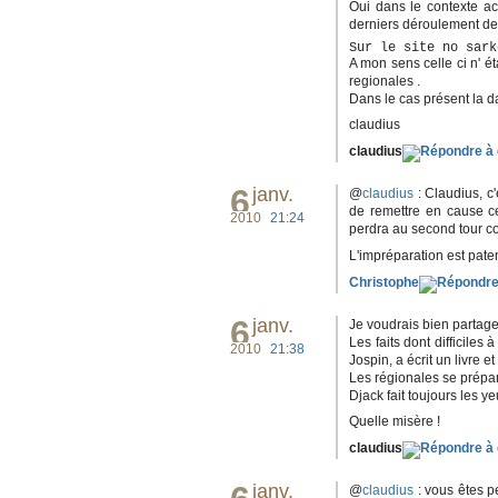
Oui dans le contexte ac
derniers déroulement de l
Sur le site no sark
A mon sens celle ci n' é
regionales .
Dans le cas présent la da
claudius
claudius
6
janv.
@
claudius
: Claudius, c'
de remettre en cause ce
2010
21:24
perdra au second tour c
L'impréparation est paten
Christophe
6
janv.
Je voudrais bien partager
Les faits dont difficiles
2010
21:38
Jospin, a écrit un livre e
Les régionales se prépar
Djack fait toujours les
Quelle misère !
claudius
janv.
@
claudius
: vous êtes p