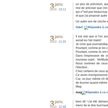
3
janv.
un peu de précision, que
moi de préciser que j'en 
2010
19:12
qui n'"ont pas beaucoup b
et que j'ai proposé autre 
Un autre son de cloche ic
GdeC
3
janv.
Il est vrai que si l'on a
aurait eu l'air malin!
2010
21:55
Je crois que journalistiq
Pourtant, comme je les 
Pourtant, comme ils ont r
Dans l'expression de c
nouveau sujet... Vertitude.
Nous sommes de ceux qu
l'élection...
Chez certains de ceux qui 
Ce venin m'empoisonne a
Car, ce jour, même s'il 
de tourner quand même a
Mag
mag
3
janv.
bien dit ! j'ai été dém
merci de le dire tout haut
2010
22:49