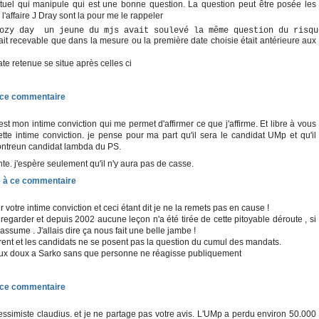
tuel qui manipule qui est une bonne question. La question peut être posée les
'affaire J Dray sont la pour me le rappeler
ozy day  un jeune du mjs avait soulevé la même question du risqu
tait recevable que dans la mesure ou la première date choisie était antérieure aux
te retenue se situe après celles ci
est mon intime conviction qui me permet d'affirmer ce que j'affirme. Et libre à vous
tte intime conviction. je pense pour ma part qu'il sera le candidat UMp et qu'il
ontreun candidat lambda du PS.
te. j'espère seulement qu'il n'y aura pas de casse.
 votre intime conviction et ceci étant dit je ne la remets pas en cause !
 à regarder et depuis 2002 aucune leçon n'a été tirée de cette pitoyable déroute , si
t assume . J'allais dire ça nous fait une belle jambe !
ent et les candidats ne se posent pas la question du cumul des mandats.
 yeux doux a Sarko sans que personne ne réagisse publiquement
essimiste claudius. et je ne partage pas votre avis. L'UMp a perdu environ 50.000