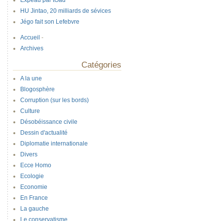
Expeau par tOad
HU Jintao, 20 milliards de sévices
Jégo fait son Lefebvre
Accueil
-
Archives
Catégories
A la une
Blogosphère
Corruption (sur les bords)
Culture
Désobéissance civile
Dessin d'actualité
Diplomatie internationale
Divers
Ecce Homo
Ecologie
Economie
En France
La gauche
Le conservatisme