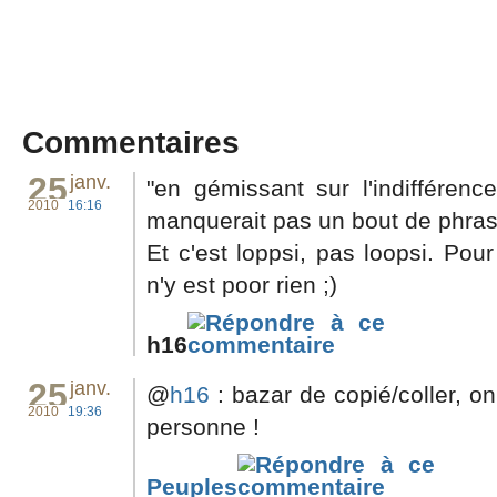
Commentaires
25
janv.
"en gémissant sur l'indifférenc
2010
16:16
manquerait pas un bout de phra
Et c'est loppsi, pas loopsi. Pou
n'y est poor rien ;)
h16
25
janv.
@
h16
: bazar de copié/coller, on
2010
19:36
personne !
Peuples