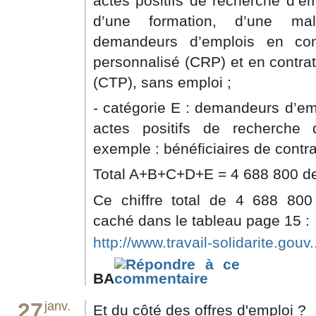
actes positifs de recherche d’em
d’une formation, d’une ma
demandeurs d’emplois en con
personnalisé (CRP) et en contrat
(CTP), sans emploi ;
- catégorie E : demandeurs d’em
actes positifs de recherche 
exemple : bénéficiaires de contra
Total A+B+C+D+E = 4 688 800 d
Ce chiffre total de 4 688 80
caché dans le tableau page 15 :
http://www.travail-solidarite.gouv..
BA
27
janv.
Et du côté des offres d'emploi ?