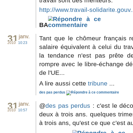
travail sont des menteurs.
http://www.travail-solidarite.gouv..
BA
31
janv.
Tant que le chômeur français r
2010
10:23
salaire équivalent à celui du tra
la tendance n'est pas prête de
rompre avec le libre-échange dé
de l'UE...
A lire aussi cette
tribune
...
des pas perdus
31
janv.
@
des pas perdus
: c'est le déc
2010
10:57
deux à trois ans. quelques trime
à trois ans, qu'est ce que c'est au