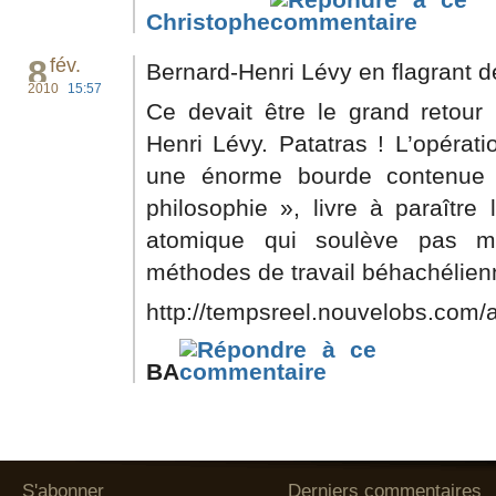
Christophe
8
fév.
Bernard-Henri Lévy en flagrant dé
2010
15:57
Ce devait être le grand retour
Henri Lévy. Patatras ! L’opéra
une énorme bourde contenue
philosophie », livre à paraître 
atomique qui soulève pas m
méthodes de travail béhachélien
http://tempsreel.nouvelobs.com/a
BA
S'abonner
Derniers commentaires