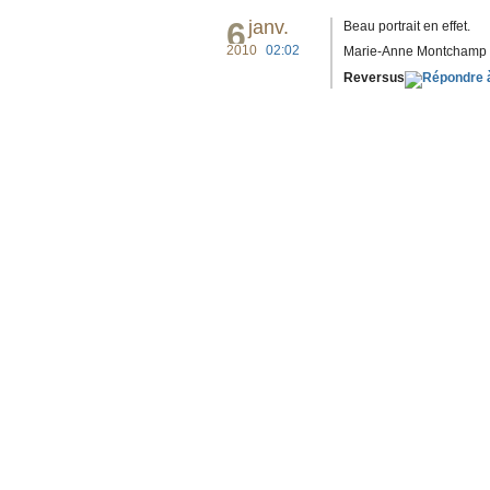
6
janv.
Beau portrait en effet.
2010
02:02
Marie-Anne Montchamp est 
Reversus