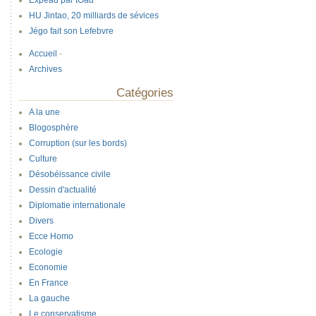
Expeau par tOad
HU Jintao, 20 milliards de sévices
Jégo fait son Lefebvre
Accueil
-
Archives
Catégories
A la une
Blogosphère
Corruption (sur les bords)
Culture
Désobéissance civile
Dessin d'actualité
Diplomatie internationale
Divers
Ecce Homo
Ecologie
Economie
En France
La gauche
Le conservatisme