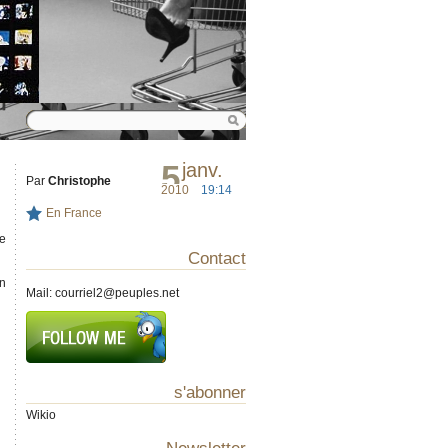
5
janv.
Par
Christophe
2010
19:14
En France
re
Contact
on
Mail:
courriel2@peuples.net
s'abonner
Wikio