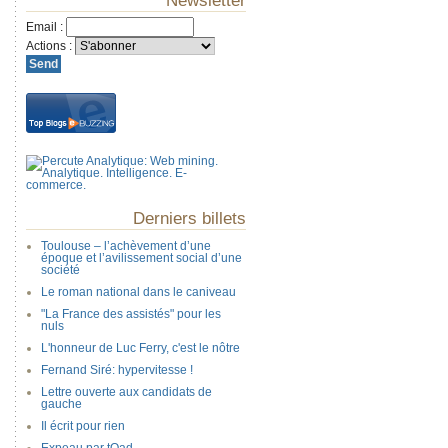
Newsletter
Email
:
Actions
:
Derniers billets
Toulouse – l’achèvement d’une
époque et l’avilissement social d’une
société
Le roman national dans le caniveau
"La France des assistés" pour les
nuls
L'honneur de Luc Ferry, c'est le nôtre
Fernand Siré: hypervitesse !
Lettre ouverte aux candidats de
gauche
Il écrit pour rien