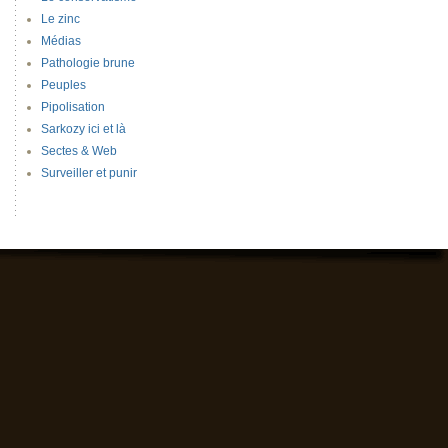
Le zinc
Médias
Pathologie brune
Peuples
Pipolisation
Sarkozy ici et là
Sectes & Web
Surveiller et punir