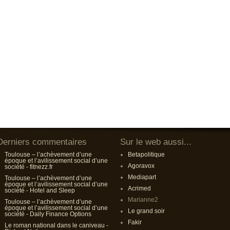
Derniers commentaires
Sur le web aussi...
Toulouse – l’achèvement d’une
Betapolitique
époque et l’avilissement social d’une
Agoravox
société - fitnezz.fr
Mediapart
Toulouse – l’achèvement d’une
époque et l’avilissement social d’une
Acrimed
société - Hotel and Sleep
Marianne2
Toulouse – l’achèvement d’une
époque et l’avilissement social d’une
Le grand soir
société - Daily Finance Options
Fakir
Le roman national dans le caniveau -