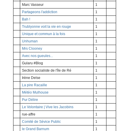
Marc Vasseur
1
Partageons l'addiction
1
Bah !
1
Trublyonne voit la vie en rouge
1
Unique et commun à la fois
1
Unhuman
1
Mrs Clooney
1
Avec nos gueules...
1
Gularu #Blog
1
Section socialiste de l'île de Ré
1
Irène Delse
1
La pire Racaille
1
Météo Mulhouse
1
Pur Délire
1
Le Volontaire | Vive les Jacobins
1
rue-affre
1
Comité de Sévice Public
1
le Grand Barnum
1