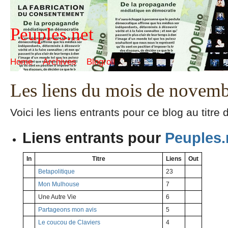
Peuples.net
Home
Archives
Blogroll
Les liens du mois de novem
Voici les liens entrants pour ce blog au titr
Liens entrants pour
Peuples.
In
Titre
Liens
Out
Betapolitique
23
Mon Mulhouse
7
Une Autre Vie
6
Partageons mon avis
5
Le coucou de Claviers
4