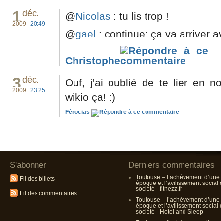
1
déc.
@
Nicolas
: tu lis trop !
2009
20:49
@
gael
: continue: ça va arriver a
Christophe
3
déc.
Ouf, j'ai oublié de te lier en 
2009
23:25
wikio ça! :)
Férocias
S'abonner
Derniers commentaires
Toulouse – l’achèvement d’une
Fil des billets
époque et l’avilissement social
société - fitnezz.fr
Fil des commentaires
Toulouse – l’achèvement d’une
époque et l’avilissement social
société - Hotel and Sleep