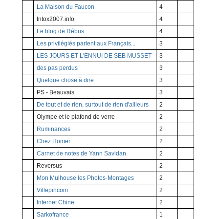
La Maison du Faucon
4
Intox2007.info
4
Le blog de Rébus
4
Les privilégiés parlent aux Français...
3
LES JOURS ET L'ENNUI DE SEB MUSSET
3
des pas perdus
3
Quelque chose à dire
3
PS - Beauvais
3
De tout et de rien, surtout de rien d'ailleurs
2
Olympe et le plafond de verre
2
Ruminances
2
Chez Homer
2
Carnet de notes de Yann Savidan
2
Reversus
2
Mon Mulhouse les Photos-Montages
2
Villepincom
2
Internet Chine
2
Sarkofrance
1