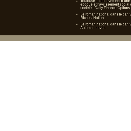
Toulouse – l’achèvement d’une
époque et l’avilissement social
société - Daily Finance Options
Le roman national dans le cani
Richest Nation
Le roman national dans le cani
Autumn Leaves
Propulsé p