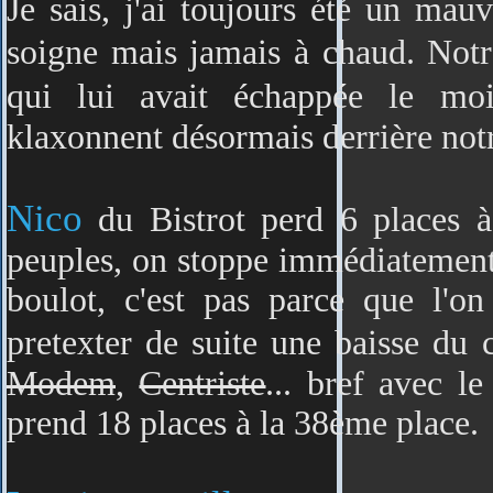
Je sais, j'ai toujours été un mau
soigne mais jamais à chaud. Not
qui lui avait échappée le mo
klaxonnent désormais derrière notr
Nico
du Bistrot perd 6 places 
peuples, on stoppe immédiatement 
boulot, c'est pas parce que l'o
pretexter de suite une baisse du c
Modem
,
Centriste
... bref avec l
prend 18 places à la 38ème place.