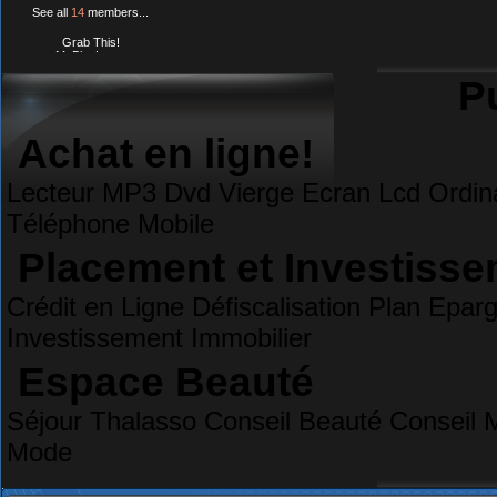
See all
14
members...
Grab This!
MyBlogLog
Pu
Achat en ligne!
Lecteur MP3 Dvd Vierge Ecran Lcd Ordina
Téléphone Mobile
Placement et Investiss
Crédit en Ligne Défiscalisation Plan Epa
Investissement Immobilier
Espace Beauté
Séjour Thalasso Conseil Beauté Conseil 
Mode