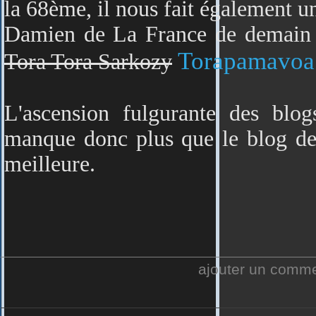
la 68ème, il nous fait également u
Damien de La France de demain r
Torapamavoa
Tora Tora Sarkozy
L'ascension fulgurante des blog
manque donc plus que le blog de 
meilleure.
ajouter un comm