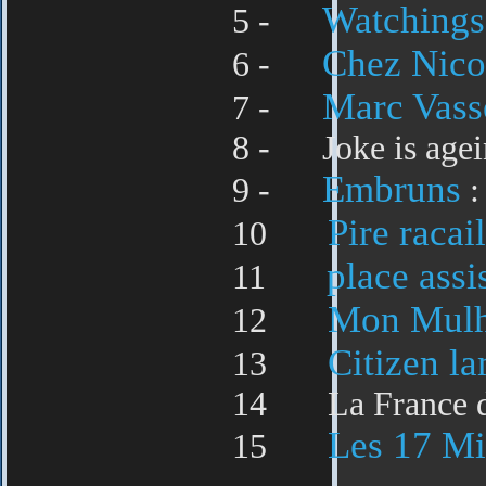
Watchings
5 -
Chez Nico,
6 -
Marc Vass
7 -
8 - Joke is ageing : 7
Embruns
9 -
:
Pire racail
10
place ass
11
Mon Mulh
12
Citizen l
13
14 La France de demai
Les 17 Mi
15