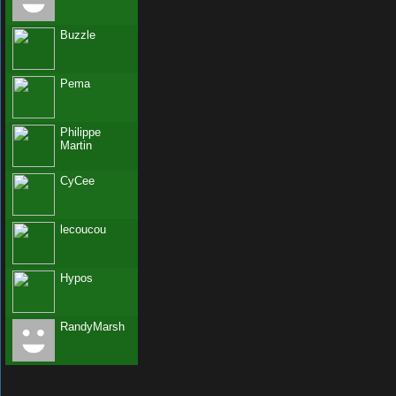
Buzzle
Pema
Philippe
Martin
CyCee
lecoucou
Hypos
RandyMarsh