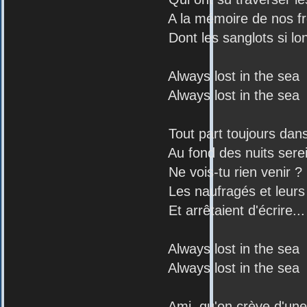
A la mémoire de nos frè
Dont les sanglots si longs faisai
Always lost in the sea
Always lost in the sea
Tout part toujours dans les 
Au fond des nuits serein
Ne vois-tu rien venir ?
Les naufragés et leurs peines qui 
Et arrêtaient d'écrire...
Always lost in the sea
Always lost in the sea
Ami, qu'on crève d'une ab