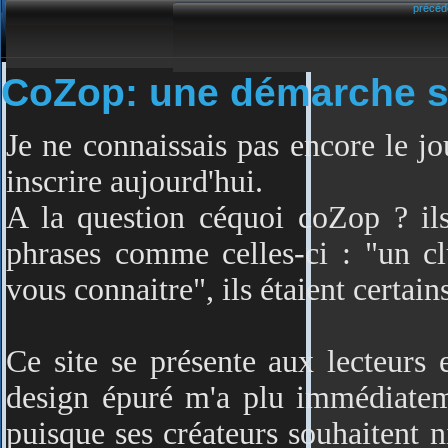
précéd
CoZop: une démarche s
Je ne connaissais pas encore le jo
inscrire aujourd'hui.
A la question céquoi coZop ? il
phrases comme celles-ci : "un c
vous connaitre", ils étaient certai
Ce site se présente aux lecteurs
design épuré m'a plu immédiateme
puisque ses créateurs souhaitent 