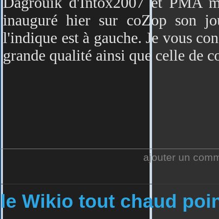
Dagrouik d'Intox2007 et PMA m'o
inauguré hier sur coZop son j
l'indique est à gauche. Je vous con
grande qualité ainsi que celle de
ajouter un com
le Wikio tout chaud poi