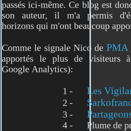
passés ici-même. Ce blog est donc
son auteur, il m'a permis d'
horizons qui m'ont beaucoup appor
PMA
Comme le signale Nico de
apportés le plus de visiteurs 
Google Analytics):
Les Vigila
1 -
Sarkofran
2 -
Partageon
3 -
4 - Plume de presse : 