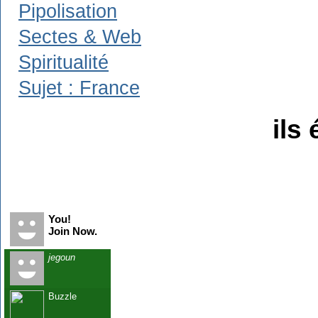
Pipolisation
Sectes & Web
Spiritualité
Sujet : France
ils 
Recent Visitors
You!
Join Now.
jegoun
Buzzle