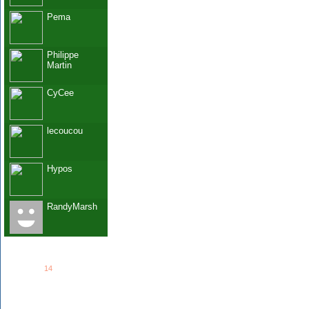
Pema
Philippe
Martin
CyCee
lecoucou
Hypos
RandyMarsh
See all
14
members...
Grab This!
MyBlogLog