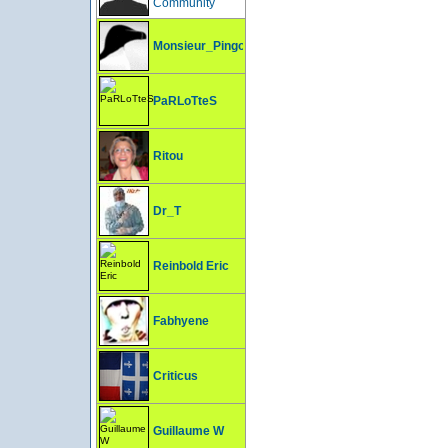
Community
Monsieur_Pingouin
PaRLoTteS
Ritou
Dr_T
Reinbold Eric
Fabhyene
Criticus
Guillaume W