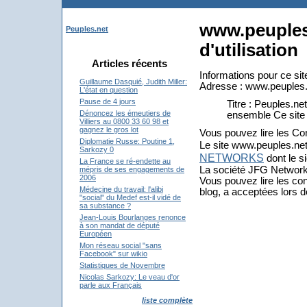
www.peuples.
Peuples.net
d'utilisation
Articles récents
Informations pour ce site
Guillaume Dasquié, Judith Miller:
Adresse : www.peuples.
L'état en question
Pause de 4 jours
Titre : Peuples.ne
Dénoncez les émeutiers de
ensemble Ce site 
Villiers au 0800 33 60 98 et
gagnez le gros lot
Vous pouvez lire les Con
Diplomatie Russe: Poutine 1,
Le site www.peuples.net 
Sarkozy 0
NETWORKS
dont le s
La France se ré-endette au
La société JFG Network
mépris de ses engagements de
2006
Vous pouvez lire les con
Médecine du travail: l'alibi
blog, a acceptées lors d
"social" du Medef est-il vidé de
sa substance ?
Jean-Louis Bourlanges renonce
à son mandat de député
Européen
Mon réseau social "sans
Facebook" sur wikio
Statistiques de Novembre
Nicolas Sarkozy: Le veau d'or
parle aux Français
liste complète