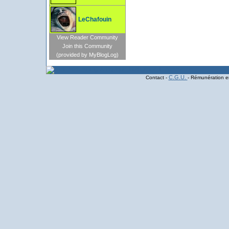
LeChafouin
View Reader Community
Join this Community
(provided by MyBlogLog)
C.G.U.
Contact -
- Rémunération en