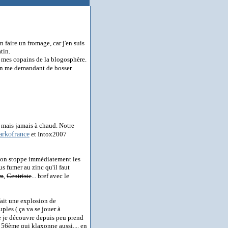
 faire un fromage, car j'en suis
tin.
ur mes copains de la blogosphère.
en me demandant de bosser
e mais jamais à chaud. Notre
arkofrance
et Intox2007
, on stoppe immédiatement les
us fumer au zinc qu'il faut
m
,
Centriste
... bref avec le
ait une explosion de
les ( ça va se jouer à
 je découvre depuis peu prend
56ème qui klaxonne aussi.... en