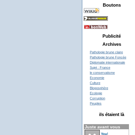
Boutons
Publicité
Archives
Pathologie brune claire
Pathologie brune Foncée
Diplomatie internationale
Sujet : France
le conservatisme
Economie
Culture
Blogosphère
Ecologie
Corruption
Peuples
ils étaient là
Juste avant vous
You!