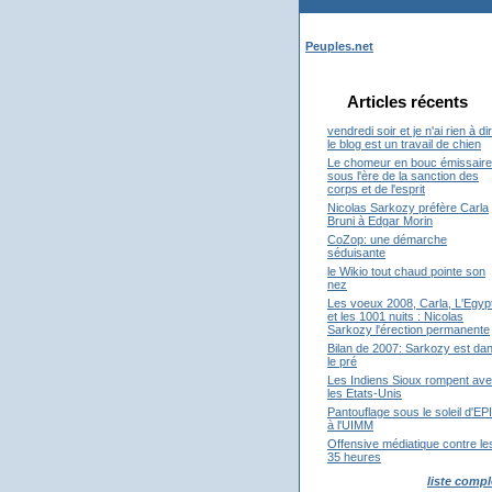
Peuples.net
Articles récents
vendredi soir et je n'ai rien à di
le blog est un travail de chien
Le chomeur en bouc émissaire
sous l'ère de la sanction des
corps et de l'esprit
Nicolas Sarkozy préfère Carla
Bruni à Edgar Morin
CoZop: une démarche
séduisante
le Wikio tout chaud pointe son
nez
Les voeux 2008, Carla, L'Egyp
et les 1001 nuits : Nicolas
Sarkozy l'érection permanente
Bilan de 2007: Sarkozy est da
le pré
Les Indiens Sioux rompent av
les Etats-Unis
Pantouflage sous le soleil d'EP
à l'UIMM
Offensive médiatique contre le
35 heures
liste compl