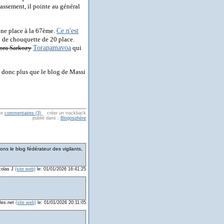
assement, il pointe au général
Ce n'est
ne place à la 67ème.
n de chouquette de 20 place.
Torapamavoa
ora Sarkozy
qui
e donc plus que le blog de Massi
re
commentaires (3)
créer un trackback
publié dans :
Blogosphère
ons le blog fédérateur des vigilants,
colas J
(site web)
le: 01/01/2026 16:41:25
les.net
(site web)
le: 01/01/2026 20:11:05