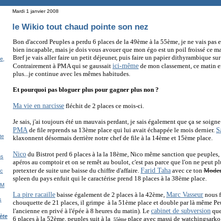
Mardi 1 janvier 2008
le Wikio tout chaud pointe son nez
Bon d'accord Peuples a perdu 6 places de la 49ème à la 55ème, je ne vais pas en
bien incapable, mais je dois vous avouer que mon égo est un poil froissé ce ma
Bref je vais aller faire un petit déjeuner, puis faire un papier dithyrambique s
re,
ici-même
Contrairement à PMA qui se gaussait
de mon classement, ce matin 
plus...je continue avec les mêmes habitudes.
Et pourquoi pas bloguer plus pour gagner plus non ?
Ma vie en narcisse
fléchit de 2 places ce mois-ci.
Je sais, j'ai toujours été un mauvais perdant, je sais également que ça se soign
PMA
S
de file reprends sa 13ème place qui lui avait échappée le mois dernier.
te
klaxonnent désormais derrière notre chef de file à la 14ème et 15ème place.
Nico
du Bistrot perd 6 places à la la 18ème, Nico même sanction que peuples
ns
apéros au comptoir et on se remêt au boulot, c'est pas parce que l'on ne peut pl
Farid Taha
pretexter de suite une baisse du chiffre d'affaire.
avec ce ton
Mode
ec
spleen du pays enfuit qui le caractérise prend 18 places à la 38ème place.
IM
La pire racaille
Marc Vasseur
baisse également de 2 places à la 42ème,
nous f
s
chouquette de 21 places, il grimpe à la 51ème place et double par là même Peup
cabinet de subversion
l'ancienne en privé à l'épée à 8 heures du matin). Le
que
ète
6 places à la 52ème, peuples suit à la
place avec massi de watchingsarko 
55ème