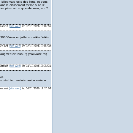
 billet mais juste des liens, et donc
e dans le classement meme si on le
plus en plus connu quand-meme, non?
massi13
(site web)
le: 02/01/2026 18:09:59
 30000ème en juillet sur wikio. Wikio
les.net
(site web)
le: 02/01/2026 19:09:36
 augmentez tous? ;) (mauvaise foi)
chafouin
(site web)
le: 04/01/2026 18:39:31
PMA.
s très bien, maintenant je srute le
les.net
(site web)
le: 04/01/2026 19:20:03