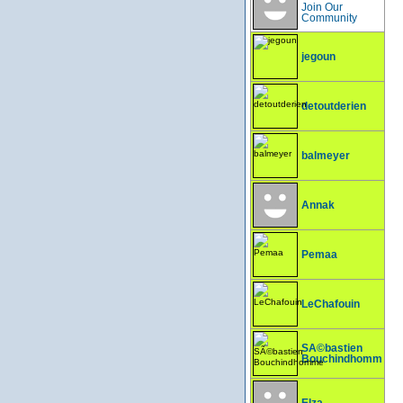
Join Our
Community
jegoun
detoutderien
balmeyer
Annak
Pemaa
LeChafouin
SÃ©bastien
Bouchindhomme