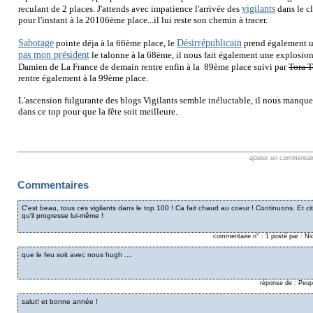
vigilants
reculant de 2 places. J'attends avec impatience l'arrivée des
dans le cl
pour l'instant à la 20106ème place...il lui reste son chemin à tracer.
Sabotage
Désirrépublicain
pointe déja à la 66ème place, le
prend également u
pas mon président
le talonne à la 68ème, il nous fait également une explosio
Damien de La France de demain rentre enfin à la 89ème place suivi par
Tora T
rentre également à la 99ème place.
L'ascension fulgurante des blogs Vigilants semble inéluctable, il nous manqu
dans ce top pour que la fête soit meilleure.
ajouter un commentai
Commentaires
C'est beau, tous ces vigilants dans le top 100 ! Ca fait chaud au coeur ! Continuons. Et cit
qu'il progresse lui-même !
commentaire n° : 1 posté par : Ni
que le feu soit avec nous hugh ....
réponse de : Peup
salut! et bonne année !