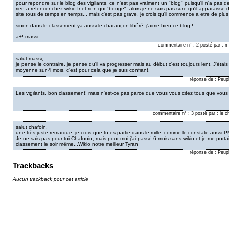
pour repondre sur le blog des vigilants, ce n'est pas vraiment un "blog" puisqu'il n'a pas de
rien a refencer chez wikio.fr et rien qui "bouge", alors je ne suis pas sure qu'il apparaiss
site tous de temps en temps... mais c'est pas grave, je crois qu'il commence a etre de 
sinon dans le classement ya aussi le charançon libéré, j'aime bien ce blog !
a+! massi
commentaire n° : 2 posté par : 
salut massi,
je pense le contraire, je pense qu'il va progresser mais au début c'est toujours lent. J'étais
moyenne sur 4 mois, c'est pour cela que je suis confiant.
réponse de : Peup
Les vigilants, bon classement! mais n'est-ce pas parce que vous vous citez tous que vous
commentaire n° : 3 posté par : le 
salut chafoin,
une très juste remarque, je crois que tu es partie dans le mille, comme le constate aussi 
Je ne sais pas pour toi Chafouin, mais pour moi j'ai passé 6 mois sans wikio et je me portai
classement le soir même...Wikio notre meilleur Tyran
réponse de : Peup
Trackbacks
Aucun trackback pour cet article