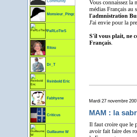
Community
Vous connaissez la m
médias Français au 
Monsieur_Pingouin
l'admnistration Bu
J'ai envie pour la pr
PaRLoTteS
S'il vous plait, ne
Français
.
Ritou
Dr_T
Reinbold Eric
Fabhyene
Mardi 27 novembre 200
MAM : la sabr
Criticus
Il faut croire que le
avoir fait faire des 
Guillaume W