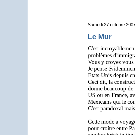
Samedi 27 octobre 200
Le Mur
C'est incroyablemen
problèmes d'immigra
Vous y croyez vous 
Je pense évidemment 
Etats-Unis depuis e
Ceci dit, la construc
donne beaucoup de tr
US ou en France, ave
Mexicains qui le cons
C'est paradoxal mais l
Cette mode a voyagée,
pour croître entre Pa
another brick in the 