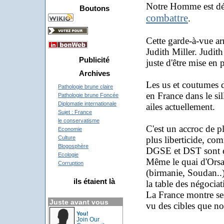
Notre Homme est désor
Boutons
combattre
.
Cette garde-à-vue arr
Judith Miller. Judith
Publicité
juste d'être mise en 
Archives
Les us et coutumes 
Pathologie brune claire
en France dans le si
Pathologie brune Foncée
Diplomatie internationale
ailes actuellement.
Sujet : France
le conservatisme
C'est un accroc de pl
Economie
plus liberticide, co
Culture
Blogosphère
DGSE et DST sont en
Ecologie
Même le quai d'Orsay
Corruption
(birmanie, Soudan..)
ils étaient là
la table des négociat
La France montre ses
Juste avant vous
vu des cibles que no
You!
Join Our