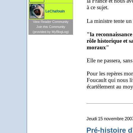
la France et nous a
à ce sujet.
LeChafouin
La ministre tente un 
View Reader Community
Join this Community
(provided by MyBlogLog)
"la reconnaissance 
rôle historique et s
moraux"
Elle ne passera, sans
Pour les repères mora
Foucault qui nous li
écartèlement au moye
Jeudi 15 novembre 200
Pré-histoire d