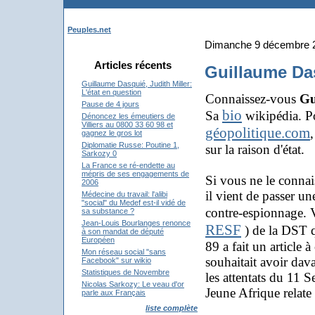
Peuples.net
Dimanche 9 décembre 
Articles récents
Guillaume Das
Guillaume Dasquié, Judith Miller:
L'état en question
Connaissez-vous
Gu
Pause de 4 jours
bio
Sa
wikipédia. Po
Dénoncez les émeutiers de
Villiers au 0800 33 60 98 et
géopolitique.com
gagnez le gros lot
Diplomatie Russe: Poutine 1,
sur la raison d'état.
Sarkozy 0
La France se ré-endette au
mépris de ses engagements de
Si vous ne le connaiss
2006
il vient de passer u
Médecine du travail: l'alibi
"social" du Medef est-il vidé de
contre-espionnage. 
sa substance ?
Jean-Louis Bourlanges renonce
RESF
) de la DST q
à son mandat de député
Européen
89 a fait un article
Mon réseau social "sans
souhaitait avoir dav
Facebook" sur wikio
Statistiques de Novembre
les attentats du 11 
Nicolas Sarkozy: Le veau d'or
Jeune Afrique relate 
parle aux Français
liste complète