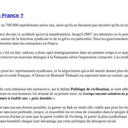
n France ?
a
eu
700.000
manifestants selon eux, alors qu'ils ne faisaient pas mystère qu'ils en a
e devant ce symbole qu'est la manifestation. Jusqu'à 2007, les ministres ou le pre
 autour de la fonction syndicale et de la grève en particulier. Tous les gouvernement
sentés dans les entreprises en France.
 c'est un fait; sarkozy a donc opté
stratégiquement
dans un premier temps à ce suje
ur trouver un nouveau dialogue à la Française selon l'expression consacrée. Les syndi
our les représentants syndicaux, et la négociation qui a été menée durant plus de 6 m
s-vivendi Français. A l'heure où Bertrand Thibault est
espionné dans sa voiture
, q
de cette émission très instructive, sur le thème
Politique de civilisation
, se sont af
est tout en son honneur. Un résumé de sa pensée tient en
Lorsqu'aucune solution ne peu
jamais à établir une « paix durable »
.
t sans aucuns doutes possible, la guerre en Irak ne serait elle viable que pour les éta
 rancoeur profonde, tenace, et exacerbée est en train de s'installer dans le peuple d
ouvoir d'achat ne sont que la partie visible de l'iceberg, la partie la plus symboliqu
ommes humiliés chaque jour davantage par cette politique du désespoir social.