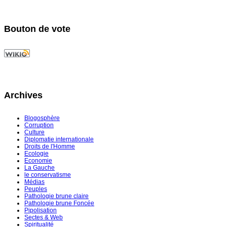
Bouton de vote
Archives
Blogosphère
Corruption
Culture
Diplomatie internationale
Droits de l'Homme
Ecologie
Economie
La Gauche
le conservatisme
Médias
Peuples
Pathologie brune claire
Pathologie brune Foncée
Pipolisation
Sectes & Web
Spiritualité