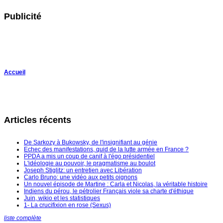
Publicité
Accueil
Articles récents
De Sarkozy à Bukowsky, de l'insignifiant au génie
Echec des manifestations, quid de la lutte armée en France ?
PPDA a mis un coup de canif à l'égo présidentiel
L'idéologie au pouvoir, le pragmatisme au boulot
Joseph Stiglitz: un entretien avec Libération
Carlo Bruno: une vidéo aux petits oignons
Un nouvel épisode de Martine : Carla et Nicolas, la véritable histoire
Indiens du pérou, le pétrolier Français viole sa charte d'éthique
Juin, wikio et les statistiques
1- La crucifixion en rose (Sexus)
liste complète