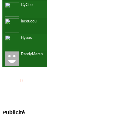
CyCee
lecoucou
Hypos
RandyMarsh
See all
14
members...
Grab This!
MyBlogLog
Publicité