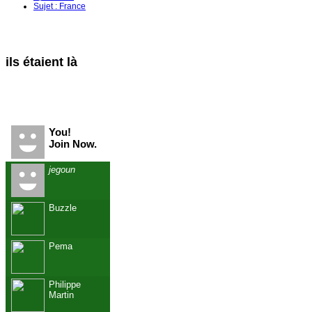
Sujet : France
ils étaient là
Recent Visitors
You!
Join Now.
jegoun
Buzzle
Pema
Philippe
Martin