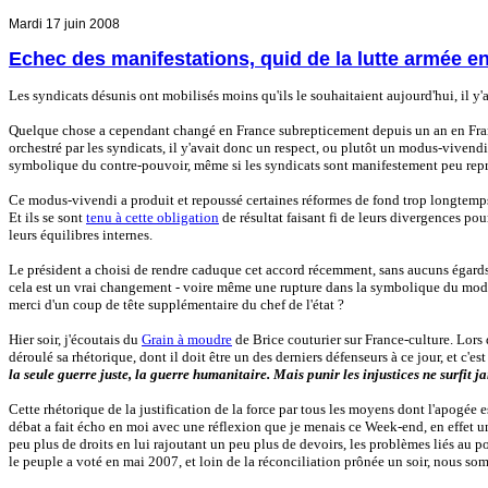
Mardi 17 juin 2008
Echec des manifestations, quid de la lutte armée e
Les syndicats désunis ont mobilisés moins qu'ils le souhaitaient aujourd'hui, il y'
Quelque chose a cependant changé en France subrepticement depuis un an en Franc
orchestré par les syndicats, il y'avait donc un respect, ou plutôt un modus-vivendi
symbolique du contre-pouvoir, même si les syndicats sont manifestement peu repré
Ce modus-vivendi a produit et repoussé certaines réformes de fond trop longtemps,
Et ils se sont
tenu à cette obligation
de résultat faisant fi de leurs divergences po
leurs équilibres internes.
Le président a choisi de rendre caduque cet accord récemment, sans aucuns égards p
cela est un vrai changement - voire même une rupture dans la symbolique du modu
merci d'un coup de tête supplémentaire du chef de l'état ?
Hier soir, j'écoutais du
Grain à moudre
de Brice couturier sur France-culture. Lors 
déroulé sa rhétorique, dont il doit être un des derniers défenseurs à ce jour, et c'
la seule guerre juste, la guerre humanitaire. Mais punir les injustices ne surfit 
Cette rhétorique de la justification de la force par tous les moyens dont l'apogée es
débat a fait écho en moi avec une réflexion que je menais ce Week-end, en effet une
peu plus de droits en lui rajoutant un peu plus de devoirs, les problèmes liés au p
le peuple a voté en mai 2007, et loin de la réconciliation prônée un soir, nous s