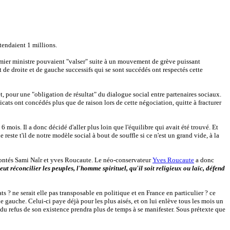
ttendaient 1 millions.
mier ministre pouvaient "valser" suite à un mouvement de grève puissant
 de droite et de gauche successifs qui se sont succédés ont respectés cette
t, pour une "obligation de résultat" du dialogue social entre partenaires sociaux.
cats ont concédés plus que de raison lors de cette négociation, quitte à fracturer
ois. Il a donc décidé d'aller plus loin que l'équilibre qui avait été trouvé. Et
ue reste t'il de notre modèle social à bout de souffle si ce n'est un grand vide, à la
frontés Sami Naîr et yves Roucaute. Le néo-conservateur
Yves Roucaute
a donc
t réconcilier les peuples, l'homme spirituel, qu'il soit religieux ou laïc, défend
ts ? ne serait elle pas transposable en politique et en France en particulier ? ce
e gauche. Celui-ci paye déjà pour les plus aisés, et on lui enlève tous les mois un
e du refus de son existence prendra plus de temps à se manifester. Sous prétexte que