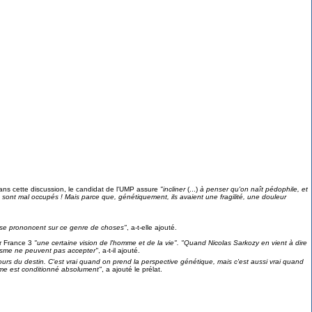
ns cette discussion, le candidat de l'UMP assure
"incliner
(...)
à penser qu'on naît pédophile, et
sont mal occupés ! Mais parce que, génétiquement, ils avaient une fragilité, une douleur
es se prononcent sur ce genre de choses"
, a-t-elle ajouté.
ur France 3
"une certaine vision de l'homme et de la vie
". "Quand Nicolas Sarkozy en vient à dire
nisme ne peuvent pas accepter
"
, a-t-il ajouté.
ours du destin. C'est vrai quand on prend la perspective génétique, mais c'est aussi vrai quand
omme est conditionné absolument"
, a ajouté le prélat.