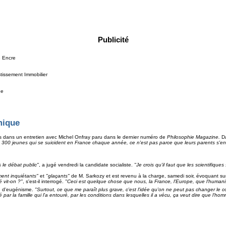
Publicité
e Encre
tissement Immobilier
de
mique
us dans un entretien avec Michel Onfray paru dans le dernier numéro de
Philosophie Magazine.
Da
1 300 jeunes qui se suicident en France chaque année, ce n'est pas parce que leurs parents s'en 
 le débat public
"
, a jugé vendredi la candidate socialiste.
"Je crois qu'il faut que les scientifiqu
ment inquiétants"
et
"glaçants"
de M. Sarkozy et est revenu à la charge, samedi soir, évoquant s
 vit-on ?"
, s'est-il interrogé.
"Ceci est quelque chose que nous, la France, l'Europe, que l'huma
on d'eugénisme.
"Surtout, ce que me paraît plus grave, c'est l'idée qu'on ne peut pas changer le c
par la famille qui l'a entouré, par les conditions dans lesquelles il a vécu, ça veut dire que l'h