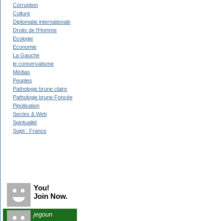
Corruption
Culture
Diplomatie internationale
Droits de l'Homme
Ecologie
Economie
La Gauche
le conservatisme
Médias
Peuples
Pathologie brune claire
Pathologie brune Foncée
Pipolisation
Sectes & Web
Spiritualité
Sujet : France
Recent Visitors
You!
Join Now.
jegoun