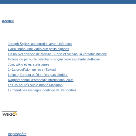
Accueil
Joseph Stiglitz: un entretien avec Libération
Carlo Bruno: une vidéo aux petits oignons
Un nouvel épisode de Martine : Carla et Nicolas, la véritable histoire
Indiens du pérou, le pétrolier Français viole sa charte d'éthique
Juin, wikio et les statistiques
1- La crucifixion en rose (Sexus)
Le luxe, l'argent et Dior n'ont pas d'odeur
Rapport annuel d'Amnesty international 2008
Les 35 heures sur le billot à Matignon
Le moral des ménages continue de s'effondrer
Blogosphère