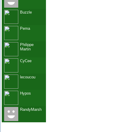
Buzzle
Pema
Philippe
Martin
CyCee
lecoucou
Hypos
RandyMarsh