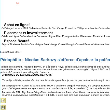
See all
14
members...
Grab This!
MyBlogLog
Achat en ligne!
Cd Vierge Lecteur MP3 Ordinateur Portable Dvd Vierge Ecran Lcd Téléphone Mobile Cartouch
Placement et Investissement
Crédit en Ligne Défiscalisation Bourse en Ligne Plan Epargne Action Placement Financier Inves
Espace Beauté
Séjour Thalasso Produit Cosmétique Soin Visage Conseil Maigrir Conseil Beauté Vêtement Mo
Lundi 9 avril 2007
Pédophilie : Nicolas Sarkozy s'efforce d'apaiser la polé
Vendredi et samedi, François Bayrou et Ségolène Royal sont revenus sur les propos qu'il a ten
c'est d'ailleurs un problème que nous ne sachions pas gérer cette pathologie"
.
"Il y a 1 200 ou 
préalable"
, poursuit par ailleurs M. Sarkozy.
CRITIQUES DE L'ARCHEVÊQUE DE PARIS
"Si moi je m'étais permise de dire des énormités pareilles, je pense que cela aurait émergé dans
En campagne en Corse, le candidat de l'UDF a vivement critiqué, vendredi, les
"propos terrible
qu'un bébé peut natre en ayant en lui une condamnation à la perversité
(...)
dans quelle société
Au micro de RTL, Mgr André Vingt-Trois, archevêque de Paris, s'est élevé contre toute tentati
on prend la perspective sociologique
"
, a-t-il dit.
"Parce que dire que quelqu'un est pré-déterminé 