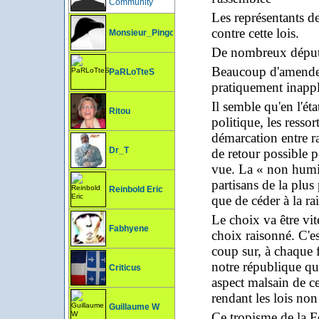
Community
Les représentants de
contre cette lois.
Monsieur_Pingouin
De nombreux députés 
Beaucoup d'amendeme
PaRLoTteS
pratiquement inappl
Il semble qu'en l'ét
Ritou
politique, les ressor
démarcation entre rai
Dr_T
de retour possible p
vue. La « non humil
partisans de la plu
Reinbold Eric
que de céder à la r
Le choix va être vit
Fabhyene
choix raisonné. C'est
coup sur, à chaque 
notre république qui 
Criticus
aspect malsain de c
rendant les lois no
Guillaume W
Ce tropisme de la Fo