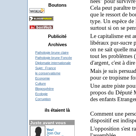
nées" pour survivre 
Boutons
Cela peut paraître t
que le ressort de b
type. Un espèce de l
surtout si on se pe
Le capitalisme est 
Publicité
libéraux pur-sucre p
Archives
on ne sait quelle ma
Pathologie brune claire
tout les problèmes 
Pathologie brune Foncée
d'argent, c'est à dire
Diplomatie internationale
Sujet : France
Mais je suis persuad
le conservatisme
pour ce tropisme for
Economie
Culture
Une autre piste pour
Blogosphère
propos du Député Ma
Ecologie
des enfants Etranger
Corruption
ils étaient là
Comment une personn
dispositif est indisp
Juste avant vous
L'opposition s'est r
You!
Join Our
l'assemblée