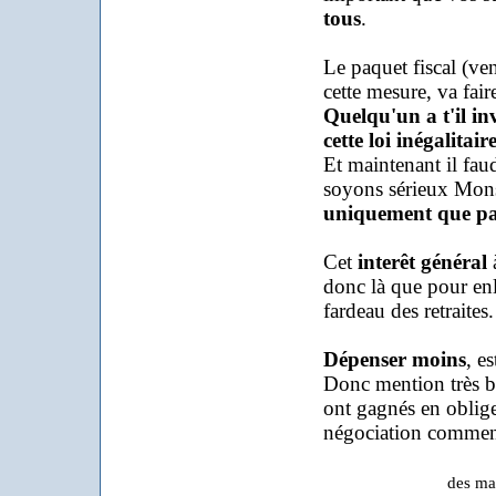
tous
.
Le paquet fiscal (v
cette mesure, va fair
Quelqu'un a t'il in
cette loi inégalitai
Et maintenant il faud
soyons sérieux Mon
uniquement que par 
Cet
interêt général
à
donc là que pour enl
fardeau des retraites.
Dépenser moins
, e
Donc mention très bi
ont gagnés en oblige
négociation commen
des manifestant