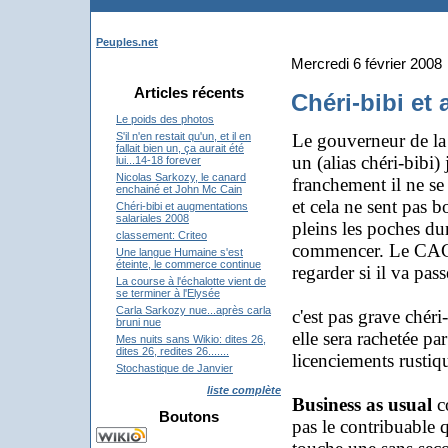
Peuples.net
Mercredi 6 février 2008
Articles récents
Chéri-bibi et
Le poids des photos
Le gouverneur de la
S'il n'en restait qu'un, et il en
fallait bien un, ça aurait été
un (alias chéri-bibi)
lui...14-18 forever
Nicolas Sarkozy, le canard
franchement il ne se
enchainé et John Mc Cain
et cela ne sent pas 
Chéri-bibi et augmentations
salariales 2008
pleins les poches dur
classement: Criteo
commencer. Le CAC4
Une langue Humaine s'est
éteinte, le commerce continue
regarder si il va pas
La course à l'échalotte vient de
se terminer à l'Elysée
Carla Sarkozy nue...après carla
c'est pas grave chéri-
bruni nue
elle sera rachetée pa
Mes nuits sans Wikio: dites 26,
dites 26, redites 26.......
licenciements rustiq
Stochastique de Janvier
liste complète
Business as usual
co
Boutons
pas le contribuable 