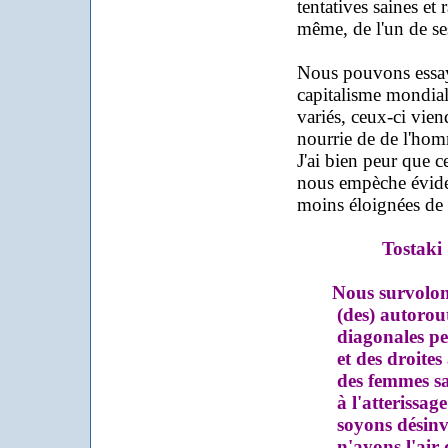
tentatives saines et
même, de l'un de se
Nous pouvons essaye
capitalisme mondial 
variés, ceux-ci vien
nourrie de de l'homm
J'ai bien peur que c
nous empèche évidem
moins éloignées d
Tostaki
N
ous survolons
(des) autoroutes
diagonales pe
et des droites 
des femmes san
à l'atterissage
soyons désinvo
n'ayons l'air d