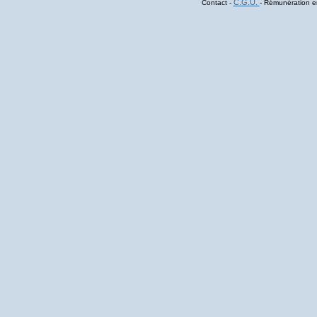
C.G.U.
Contact -
- Rémunération en