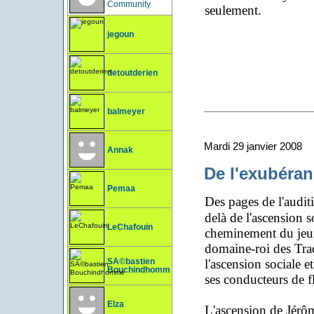
Community
seulement.
jegoun
detoutderien
balmeyer
Mardi 29 janvier 2008
Annak
De l'exubéran
Pemaa
Des pages de l'audit
delà de l'ascension 
LeChafouin
cheminement du jeun
domaine-roi des Trad
l'ascension sociale 
SÃ©bastien
Bouchindhomme
ses conducteurs de fl
Elza
L'ascension de Jérôm