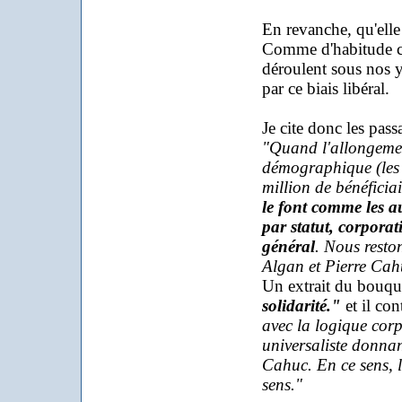
En revanche, qu'elle
Comme d'habitude ce
déroulent sous nos y
par ce biais libéral.
Je cite donc les pass
"Quand l'allongement
démographique (les 
million de bénéficiai
le font comme les au
par statut, corpora
général
. Nous resto
Algan et Pierre Cah
Un extrait du bouqu
solidarité."
et il con
avec la logique corpo
universaliste donnan
Cahuc. En ce sens, l
sens."