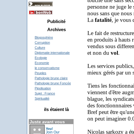
touche une sans secou
personne ne juge le s
nous sans que nous n
La
fatalité
, je vous 
Publicité
Archives
Le fait de restructu
Blogosphère
en produits à hauts 
Corruption
vendus sous differen
Culture
et non du
vol
.
Diplomatie internationale
Ecologie
Economie
Les services publics,
le conservatisme
mieux gérés par un s
Peuples
Pathologie brune claire
Pathologie brune Foncée
Tiens les fonctionna
Pipolisation
viennent d'être augm
Sujet : France
blague, les syndicat
Spiritualité
des fonctionnnaires 
ils étaient là
Bref peut être qu'un
on peut imaginer 0
Juste avant vous
You!
Nicolas sarkozy a é
Join Our