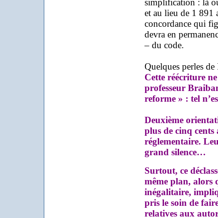
simplification : là 
et au lieu de 1 891
concordance qui figur
devra en permanence 
– du code.
Quelques perles de 
Cette réécriture ne
professeur Braiban
reforme » : tel n’est
Deuxième orientati
plus de cinq cents 
réglementaire. Leur
grand silence…
Surtout, ce déclas
même plan, alors q
inégalitaire, impli
pris le soin de fair
relatives aux auto