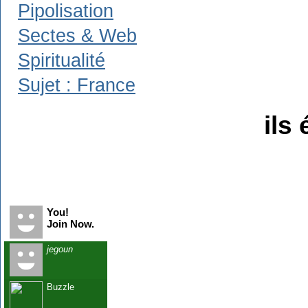
Pipolisation
Sectes & Web
Spiritualité
Sujet : France
ils 
Recent Visitors
You!
Join Now.
jegoun
Buzzle