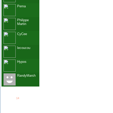
Pema
Philippe
Martin
CyCee
lecoucou
Hypos
RandyMarsh
See all
14
members...
Grab This!
MyBlogLog