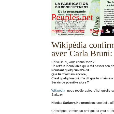
Peuples.net
Home
Archives
Blogroll
Wikipédia confirm
avec Carla Bruni: 
Carla Bruni, vous connaissez ?
Un refrain inoubliable qui a fait passer son 
Pourtant quelqu'un m'a dit...
Que tu m'aimais encore,
C'est quelqu'un qui m'a dit que tu m'aimais
Serais ce possible alors ?
Wikipédia
nous révèle aujourd'hui qu'elle s
Sarkozy.
Nicolas Sarkozy, No promises
: une belle a
Christophe Barbier, un ami qui lui veut du b