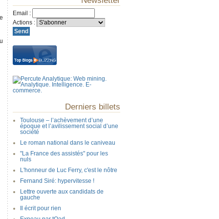
Newsletter
Email
:
Le
Actions
:
ou
Derniers billets
Toulouse – l’achèvement d’une
époque et l’avilissement social d’une
société
Le roman national dans le caniveau
"La France des assistés" pour les
nuls
L'honneur de Luc Ferry, c'est le nôtre
Fernand Siré: hypervitesse !
Lettre ouverte aux candidats de
gauche
Il écrit pour rien