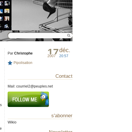
17
déc.
Par
Christophe
2007
20:57
Pipolisation
Contact
Mail:
courriel2@peuples.net
as
s'abonner
Wikio
de