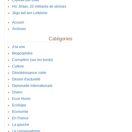
Expeau par tOad
HU Jintao, 20 milliards de sévices
Jégo fait son Lefebvre
Accueil
-
Archives
Catégories
A la une
Blogosphère
Corruption (sur les bords)
Culture
Désobéissance civile
Dessin d'actualité
Diplomatie internationale
Divers
Ecce Homo
Ecologie
Economie
En France
La gauche
Le conservatisme