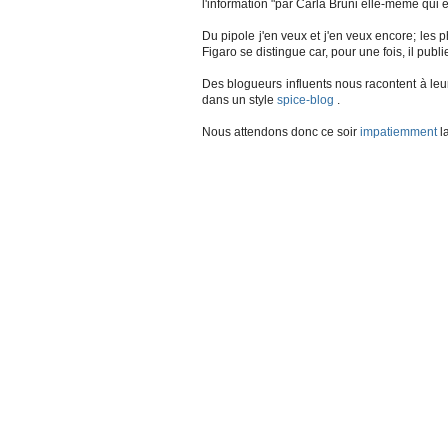
l'information "par Carla Bruni elle-même qui 
Du pipole j'en veux et j'en veux encore; les
Figaro se distingue car, pour une fois, il pub
Des blogueurs influents nous racontent à leur
dans un style
spice-blog
.
Nous attendons donc ce soir
impatiemment
l