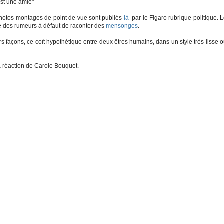
est une amie"
 photos-montages de point de vue sont publiés
là
par le Figaro rubrique politique. 
lie des rumeurs à défaut de raconter des
mensonges
.
s façons, ce coït hypothétique entre deux êtres humains, dans un style très lisse 
a réaction de Carole Bouquet.