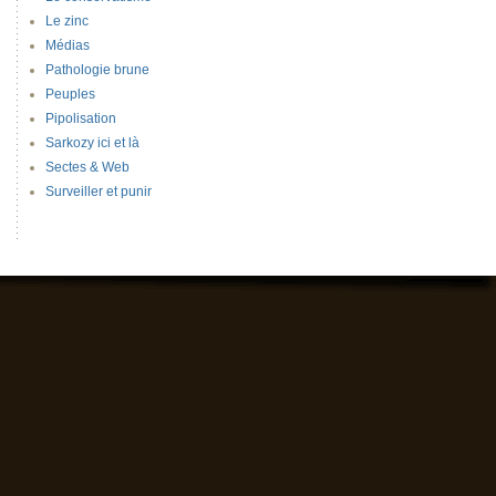
Le zinc
Médias
Pathologie brune
Peuples
Pipolisation
Sarkozy ici et là
Sectes & Web
Surveiller et punir