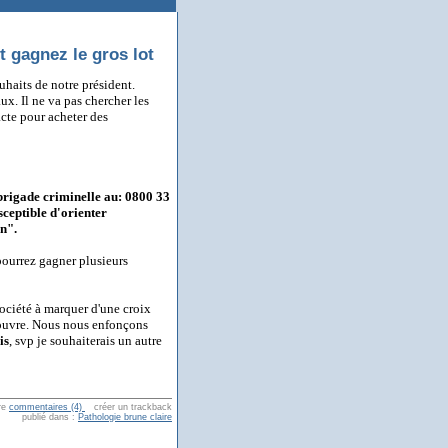
t gagnez le gros lot
haits de notre président.
x. Il ne va pas chercher les
acte pour acheter des
brigade criminelle au: 0800 33
sceptible d'orienter
n".
 pourrez gagner plusieurs
 société à marquer d'une croix
 s'ouvre. Nous nous enfonçons
is
, svp je souhaiterais un autre
re
commentaires (4)
créer un trackback
publié dans :
Pathologie brune claire