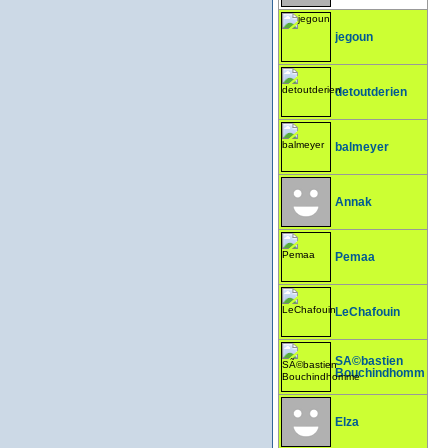
jegoun
detoutderien
balmeyer
Annak
Pemaa
LeChafouin
SÃ©bastien
Bouchindhomme
Elza