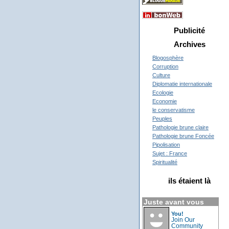
Publicité
Archives
Blogosphère
Corruption
Culture
Diplomatie internationale
Ecologie
Economie
le conservatisme
Peuples
Pathologie brune claire
Pathologie brune Foncée
Pipolisation
Sujet : France
Spiritualité
ils étaient là
Juste avant vous
You!
Join Our
Community