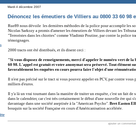
Mardi 4 décembre 2007
Dénoncez les émeutiers de Villiers au 0800 33 60 98 e
Rue89 nous dévoile les dernières méthodes de la police pour accomplir les sou
Nicolas Sarkozy a promis d'amener les émeutiers de Villiers devant les Tribunau
"Terroristes dans les chiottes" comme Vladimir Poutine, par contre la police tr
témoignages.
a
2000 tracts ont été distribués, et ils disent ceci :
"Si vous disposez de renseignements, merci d'appeler le numéro vert de la 
60 98. L'appel est gratuit et votre anonymat sera préservé. Tout élément su
favorablement les enquêtes en cours pourra faire l'objet d'une rémunératio
Il n'est pas précisé sur le tract si vous pouvez appeler en PCV, par contre vous
milliers d'euros.
Il y'a là un vrai tournant dans la manière de traiter un enquète, c'est un fait de
dans le calendrier, car c'est très certainement le début d'une nouvelle ère qui
davantage dans une société aseptisée à la "American Psycho".
Bret Easton Ell
bouquin sur la société Française en cours d'Américanisation accélérée.
ète
ajouter un commentai