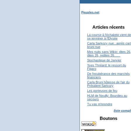
Peuples.net
Articles récents
La course à l'échalotte vient de
se terminer à l'Elysée
Carla Sarkozy nue...après carl
bruni nue
Mes nuits sans Wikio: dites 26,
dites 26, redites 26.......
Stochastique de Janvier
Yves Thréard: le ressort du
Figaro
De l'exubérance des marchés
financiers
Carla Bruni hôtesse de l'air du
Président Sarkozy
Les porteuses de feu
HLM de Neuilly: Bourdieu au
secours
Tu vas m'prendre
liste compl
Boutons