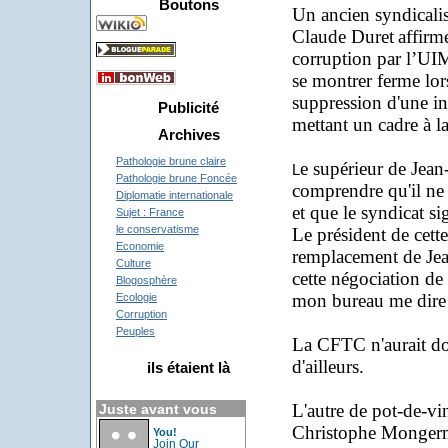
Boutons
Un ancien syndical
Claude Duret
affirm
corruption par l’U
se montrer ferme lor
suppression d'une in
Publicité
mettant un cadre à la
Archives
Pathologie brune claire
e supérieur de Jean
L
Pathologie brune Foncée
comprendre qu'il ne 
Diplomatie internationale
et que le syndicat s
Sujet : France
le conservatisme
Le président de cett
Economie
remplacement de Jea
Culture
cette négociation de
Blogosphère
mon bureau me dire q
Ecologie
Corruption
Peuples
La CFTC n'aurait do
d'ailleurs.
ils étaient là
L'autre de pot-de-vi
Juste avant vous
Christophe Mongermo
You!
Join Our