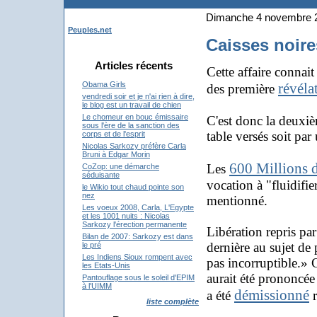
Dimanche 4 novembre 
Peuples.net
Caisses noir
Articles récents
Cette affaire connai
révéla
Obama Girls
des première
vendredi soir et je n'ai rien à dire,
le blog est un travail de chien
Le chomeur en bouc émissaire
C'est donc la deuxi
sous l'ère de la sanction des
table versés soit par
corps et de l'esprit
Nicolas Sarkozy préfère Carla
Bruni à Edgar Morin
600 Millions d
Les
CoZop: une démarche
séduisante
vocation à "fluidifie
le Wikio tout chaud pointe son
nez
mentionné.
Les voeux 2008, Carla, L'Egypte
et les 1001 nuits : Nicolas
Sarkozy l'érection permanente
Libération repris p
Bilan de 2007: Sarkozy est dans
dernière au sujet de 
le pré
Les Indiens Sioux rompent avec
pas incorruptible.» 
les Etats-Unis
aurait été prononcée
Pantouflage sous le soleil d'EPIM
à l'UIMM
démissionné
a été
r
liste complète