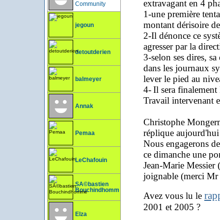
extravagant en 4 pha
Community
1-une première tentat
montant dérisoire d
jegoun
2-Il dénonce ce systè
agresser par la direc
detoutderien
3-
selon ses dires, s
dans les journaux sy
lever le pied au niv
balmeyer
4-
Il sera finalement
Travail intervenant 
Annak
Christophe Mongermon
réplique aujourd'hu
Pemaa
Nous engagerons des 
ce dimanche une por
LeChafouin
Jean-Marie Messier (a
joignable (merci Mr 
SÃ©bastien
Bouchindhomme
rap
Avez vous lu le
2001 et 2005 ?
Elza