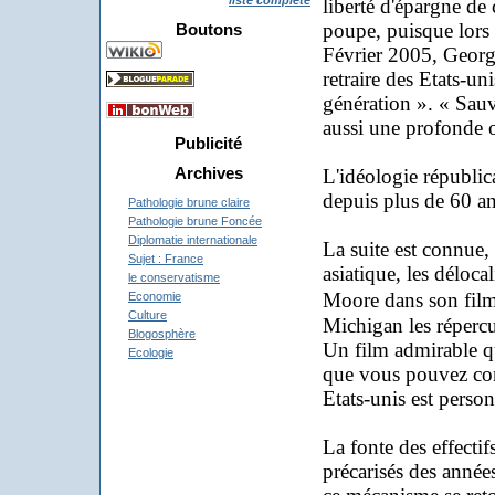
liste complète
liberté d'épargne de
poupe, puisque lors d
Boutons
Février 2005, George
retraire des Etats-uni
génération ». « Sauv
aussi une profonde 
Publicité
Archives
L'idéologie républica
depuis plus de 60 an
Pathologie brune claire
Pathologie brune Foncée
Diplomatie internationale
La suite est connue,
Sujet : France
asiatique, les déloc
le conservatisme
Moore dans son fil
Economie
Culture
Michigan les réperc
Blogosphère
Un film admirable qu
Ecologie
que vous pouvez con
Etats-unis est person
La fonte des effecti
précarisés des année