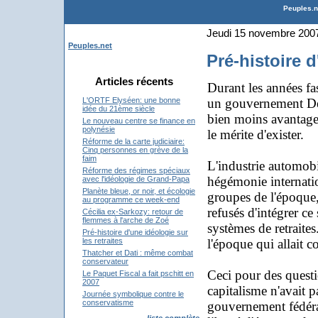
Peuples.ne
Jeudi 15 novembre 200
Peuples.net
Pré-histoire d
Articles récents
Durant les années fas
un gouvernement Dém
L'ORTF Elyséen: une bonne
idée du 21ème siècle
bien moins avantage
Le nouveau centre se finance en
polynésie
le mérite d'exister.
Réforme de la carte judiciaire:
Cinq personnes en grève de la
faim
L'industrie automobil
Réforme des régimes spéciaux
hégémonie internatio
avec l'idéologie de Grand-Papa
Planète bleue, or noir, et écologie
groupes de l'époque,
au programme ce week-end
refusés d'intégrer c
Cécilia ex-Sarkozy: retour de
flemmes à l'arche de Zoé
systèmes de retrait
Pré-histoire d'une idéologie sur
l'époque qui allait c
les retraites
Thatcher et Dati : même combat
conservateur
Ceci pour des questi
Le Paquet Fiscal a fait pschitt en
2007
capitalisme n'avait 
Journée symbolique contre le
conservatisme
gouvernement fédéral