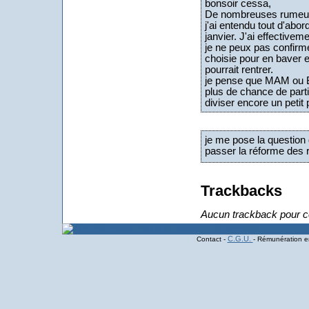
bonsoir cessa,
De nombreuses rumeurs
j'ai entendu tout d'ab
janvier. J'ai effective
je ne peux pas confirm
choisie pour en baver et
pourrait rentrer.
je pense que MAM ou Bo
plus de chance de parti
diviser encore un petit
je me pose la question d
passer la réforme des r
Trackbacks
Aucun trackback pour ce
C.G.U.
Contact -
- Rémunération en