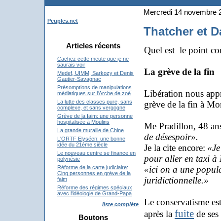
Mercredi 14 novembre 
Peuples.net
Thatcher et D
Articles récents
Quel est le point 
Cachez cette meute que je ne
saurais voir
La grève de la fin
Medef, UIMM, Sarkozy et Denis
Gautier-Savagnac
Présomptions de manipulations
Libération nous appr
médiatiques sur l'Arche de zoé
La lutte des classes pure, sans
grève de la fin à Mo
complexe, et sans vergogne
Grève de la faim: une personne
hospitalisée à Moulins
Me Pradillon, 48 ans,
La grande muraille de Chine
de désespoir».
L'ORTF Elyséen: une bonne
idée du 21ème siècle
Je la cite encore:
«Je
Le nouveau centre se finance en
pour aller en taxi à
polynésie
«ici on a une popula
Réforme de la carte judiciaire:
Cinq personnes en grève de la
juridictionnelle.»
faim
Réforme des régimes spéciaux
avec l'idéologie de Grand-Papa
Le conservatisme est
liste complète
fuite
après la
de ses 
Boutons