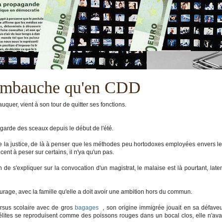
embauche qu'en CDD
quer, vient à son tour de quitter ses fonctions.
garde des sceaux depuis le début de l'été.
de la justice, de là à penser que les méthodes peu hortodoxes employées envers l
ent à peser sur certains, il n'ya qu'un pas.
 de s'expliquer sur la convocation d'un magistrat, le malaise est là pourtant, late
urage, avec la famille qu'elle a doit avoir une ambition hors du commun.
ursus scolaire avec de gros
bagages
, son origine immigrée jouait en sa défave
lites se reproduisent comme des poissons rouges dans un bocal clos, elle n'ava