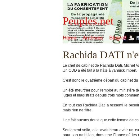
Peuples.net
Home
Archives
Blogroll
Rachida DATI n'
Le chef de cabinet de Rachida Dati, Michel Vau
Un CDD a été fait à la hâte à yannick Imbert.
C'est donc le quatrième départ du cabinet du 
Un été meurtrier pour l'emploi au ministère 
juges et magistrats depuis trois mois commenc
En tout cas Rachida Dati a ressenti le besoin
mais rien ne filtre.
Il ne fait aucuns doute que cette femme de co
Seulement voilà, elle avait beau avoir un c
pour son ambition, dans une France où les é