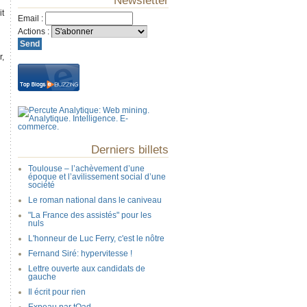
Newsletter
it
Email
:
Actions
:
r,
Derniers billets
Toulouse – l’achèvement d’une
époque et l’avilissement social d’une
société
Le roman national dans le caniveau
"La France des assistés" pour les
nuls
L'honneur de Luc Ferry, c'est le nôtre
Fernand Siré: hypervitesse !
Lettre ouverte aux candidats de
gauche
Il écrit pour rien