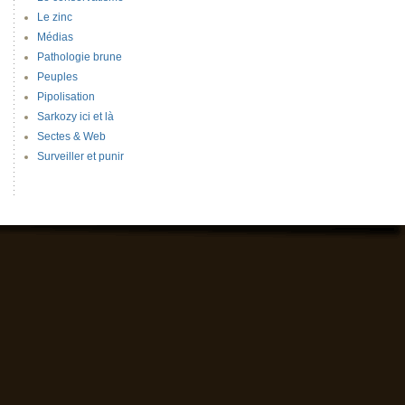
Le zinc
Médias
Pathologie brune
Peuples
Pipolisation
Sarkozy ici et là
Sectes & Web
Surveiller et punir