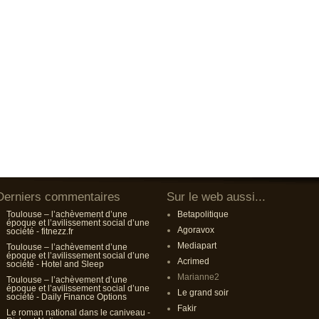
Derniers commentaires
Sur le web aussi...
Toulouse – l’achèvement d’une
Betapolitique
époque et l’avilissement social d’une
Agoravox
société - fitnezz.fr
Mediapart
Toulouse – l’achèvement d’une
époque et l’avilissement social d’une
Acrimed
société - Hotel and Sleep
Marianne2
Toulouse – l’achèvement d’une
époque et l’avilissement social d’une
Le grand soir
société - Daily Finance Options
Fakir
Le roman national dans le caniveau -