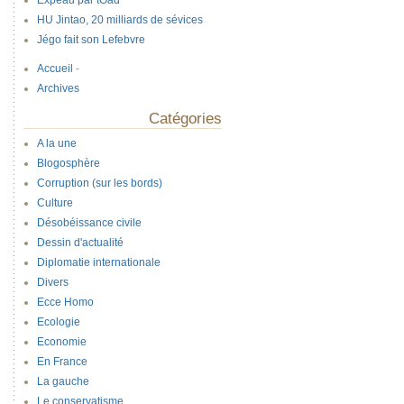
Expeau par tOad
HU Jintao, 20 milliards de sévices
Jégo fait son Lefebvre
Accueil
-
Archives
Catégories
A la une
Blogosphère
Corruption (sur les bords)
Culture
Désobéissance civile
Dessin d'actualité
Diplomatie internationale
Divers
Ecce Homo
Ecologie
Economie
En France
La gauche
Le conservatisme