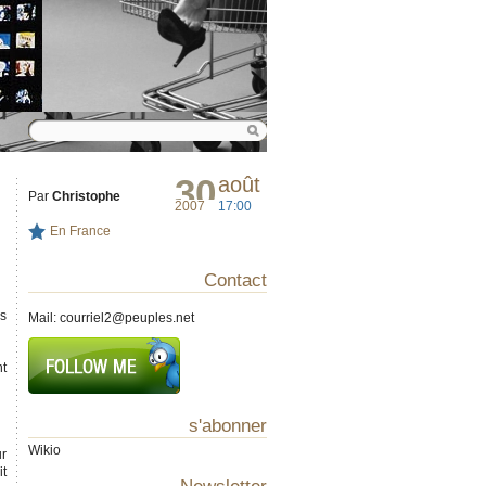
30
août
Par
Christophe
2007
17:00
En France
Contact
es
Mail:
courriel2@peuples.net
nt
s'abonner
Wikio
ur
it