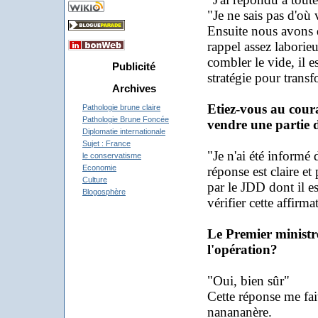
"Je ne sais pas d'où v
Ensuite nous avons 
rappel assez laborie
combler le vide, il e
Publicité
stratégie pour trans
Archives
Etiez-vous au cour
Pathologie brune claire
Pathologie Brune Foncée
vendre une partie d
Diplomatie internationale
Sujet : France
"Je n'ai été informé
le conservatisme
Economie
réponse est claire et
Culture
par le JDD dont il e
Blogosphère
vérifier cette affirma
Le Premier ministre
l'opération?
"Oui, bien sûr"
Cette réponse me fait
nanananère.