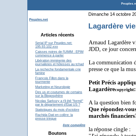
Peuples.ne
Dimanche 14 octobre 2
Peuples.net
Lagardère vie
Articles récents
Arnaud Lagardère vie
Serial IP sur Peuples.net:
195.93.102.xxx
JDD, ce jour concerna
Caisses noires de l'UIMM : EPIM
commence à parler
Libération imminente des
La communication d'en
journalistes et hôtesses au tchad
presse ce que la mus
La recheche fondamentale crie
famine
François Fillon dans la
Petit Précis appli
tourmente
Marketing et Neurologie
Lagardère
:
copyright
Des us et coutumes de certains
sur la Blogosphère
Nicolas Sarkozy a t'il été "formé"
A la question bien fo
par le département d’État US ?
Que répondez-vous 
Statistiques du mois d'octobre
marchés financiers
Rachida Dati en colère: la
presse trinque
liste complète
la réponse cingle :
Boutons
"J'ai répondu à tout