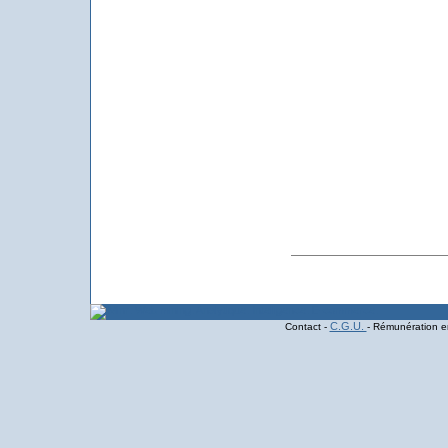
C.G.U.
Contact -
- Rémunération en