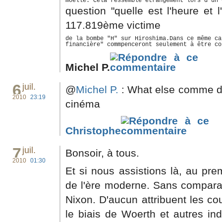
moëlle. Cela ressemble étrangement lors d'un 
question "quelle est l'heure et
117.819ème victime
de la bombe "H" sur Hiroshima.Dans ce même ca
financière" commpenceront seulement à être co
Michel P.
6
juil.
@
Michel P.
: What else comme di
2010
23:19
cinéma
Christophe
7
juil.
Bonsoir, à tous.
2010
01:30
Et si nous assistions là, au pre
de l'ère moderne. Sans comparai
Nixon. D'aucun attribuent les co
le biais de Woerth et autres ind