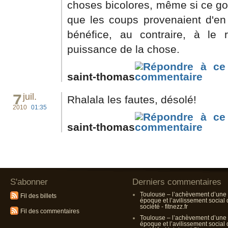
choses bicolores, même si ce go
que les coups provenaient d'en 
bénéfice, au contraire, à le r
puissance de la chose.
saint-thomas
7
juil.
Rhalala les fautes, désolé!
2010
01:35
saint-thomas
S'abonner
Derniers commentaires
Toulouse – l’achèvement d’une
Fil des billets
époque et l’avilissement social
société - fitnezz.fr
Fil des commentaires
Toulouse – l’achèvement d’une
époque et l’avilissement social