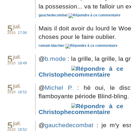
la possession... va te falloir un 
gauchedecombat
5
juil.
Mais il doit avoir du lourd le Woe
2010
17:06
choses pour le faire oublier.
romain blachier
5
juil.
@
b.mode
: la grille, la grille, la gr
2010
18:49
Christophe
5
juil.
@
Michel P.
: hé oui, le disc
2010
18:52
flamboyante période Blind-bling. 
Christophe
5
juil.
@
gauchedecombat
: je m'y ess
2010
18:52