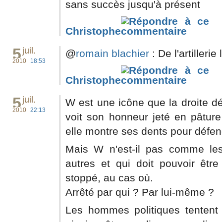
sans succès jusqu'à présent
Christophe
5
juil.
@
romain blachier
: De l'artilleri
2010
18:53
Christophe
5
juil.
W est une icône que la droite dé
2010
22:13
voit son honneur jeté en pâtu
elle montre ses dents pour défe
Mais W n'est-il pas comme le
autres et qui doit pouvoir êtr
stoppé, au cas où.
Arrêté par qui ? Par lui-même ?
Les hommes politiques tentent d