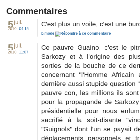
Commentaires
5
juil.
C'est plus un voile, c'est une bur
2010
04:15
b.mode
5
juil.
Ce pauvre Guaino, c'est le pitre
2010
11:07
Sarkozy et à l'origine des plu
sorties de la bouche de ce der
concernant "l'Homme Africain e
dernière aussi stupide question "
pauvre con, les millions ils so
pour la propagande de Sarkozy
présidentielle pour nous enfum
sacrifié à la soit-disante "vi
"Guignols" dont l'un se payait 
déplacements personnels et t