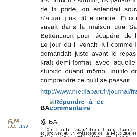
les deux de surdité, ils parlaient
de la porte, on entendait so
n’aurait pas dû entendre. Enco
savait dans la maison que Sark
Bettencourt pour récupérer de l’
Le jour où il venait, lui comme 
demandait juste avant le repas
kraft demi-format, avec laquelle 
stupide quand même, inutile d
comprendre ce qu’il se passait...
http://www.mediapart.fr/journal/fra
BA
6
juil.
@ BA
2010
11:20
   C'est malheureux d'être obligé de fournir 
et prouver qu'un Président de la Républque es