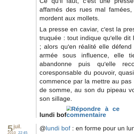
Ce qu'il faut, c'est une presse
affamés des rues mal famées, le
mordent aux mollets.
La presse en caviar, c'est la pre
truquée : tout indique qu'elle dit
; alors qu'en réalité elle défe
armée sous influence, elle tie
abandonne puis qu'elle rec
coresponsable du pouvoir, quasi
commence par la mettre au pas ca
de somme, au son du pipeau vo
son sillage.
lundi bof
5
juil.
@
lundi bof
: en forme pour un lun
2010
22:45