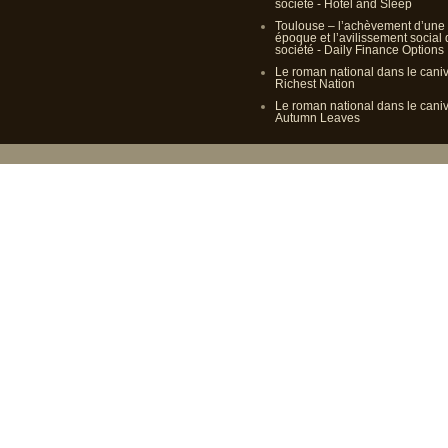
société - Hotel and Sleep
Toulouse – l’achèvement d’une
époque et l’avilissement social
société - Daily Finance Options
Le roman national dans le cani
Richest Nation
Le roman national dans le cani
Autumn Leaves
Propulsé p