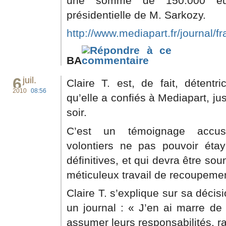
une somme de 150.000 eu
présidentielle de M. Sarkozy.
http://www.mediapart.fr/journal/fra
BA
6
juil.
Claire T. est, de fait, détentr
2010
08:56
qu’elle a confiés à Mediapart, ju
soir.
C’est un témoignage accusat
volontiers ne pas pouvoir étay
définitives, et qui devra être so
méticuleux travail de recoupement
Claire T. s’explique sur sa décisi
un journal : « J’en ai marre de
assumer leurs responsabilités, ra