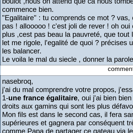
boulot ,nous on attend que ca nous tombe 
commence bien.
"Egalitaire" : tu comprends ce mot ? vas, 
pas ! allooooo ! c'est joli de rever ! oh ou
plus ,cest pas beau la pauvreté, que tout l
let me rigole, l'egalité de quoi ? précises
les balancer.
Le voila le mal du siecle , donner la parole
commenta
nasebroq,
j'ai du mal comprendre votre propos, j'ess
1-
une france égalitaire
, oui j'ai bien bie
droits aux gamins qui sont les plus défavo
Mon fils est dans le second cas, il fera s
supérieures et gagnera par conséquent très
comme Papa de partager ce gateau via les