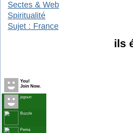
Sectes & Web
Spiritualité
Sujet : France
ils 
Recent Visitors
You!
Join Now.
jegoun
Buzzle
Pema