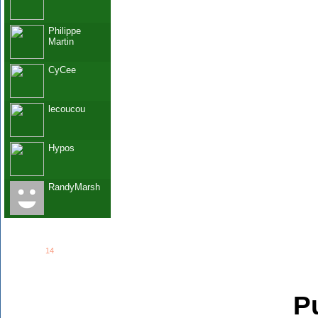
Philippe
Martin
CyCee
lecoucou
Hypos
RandyMarsh
See all
14
members...
Grab This!
MyBlogLog
Pu