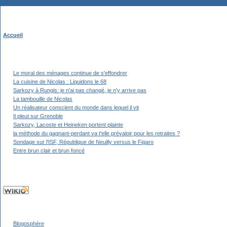
Accueil
Le moral des ménages continue de s'effondrer
La cuisine de Nicolas : Liquidons le 68
Sarkozy à Rungis: je n'ai pas changé, je n'y arrive pas
La tambouille de Nicolas
Un réalisateur conscient du monde dans lequel il vit
Il pleut sur Grenoble
Sarkozy, Lacoste et Heineken portent plainte
la méthode du gagnant-perdant va t'elle prévaloir pour les retraites ?
Sondage sur l'ISF, République de Neuilly versus le Figaro
Entre brun clair et brun foncé
Blogosphère