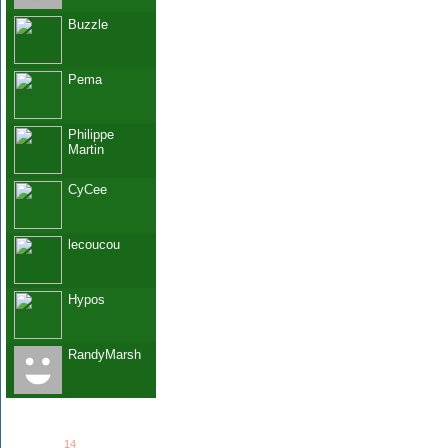
Buzzle
Pema
Philippe
Martin
CyCee
lecoucou
Hypos
RandyMarsh
See all
14
members...