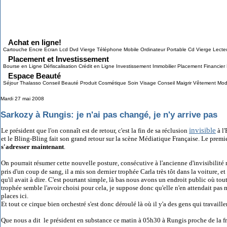
Grab This!
MyBlogLog
Achat en ligne!
Cartouche Encre Ecran Lcd Dvd Vierge Téléphone Mobile Ordinateur Portable Cd Vierge Lect
Placement et Investissement
Bourse en Ligne Défiscalisation Crédit en Ligne Investissement Immobilier Placement Financier
Espace Beauté
Séjour Thalasso Conseil Beauté Produit Cosmétique Soin Visage Conseil Maigrir Vêtement Mo
Mardi 27 mai 2008
Sarkozy à Rungis: je n'ai pas changé, je n'y arrive pas
invisible
Le président que l'on connaît est de retour, c'est la fin de sa réclusion
à l
et le Bling-Bling fait son grand retour sur la scène Médiatique Française. Le premier
s'adresser maintenant
.
On pourrait résumer cette nouvelle posture, consécutive à l'ancienne d'invisibilit
pris d'un coup de sang, il a mis son dernier trophée Carla très tôt dans la voiture, et 
qu'il avait à dire. C'est pourtant simple, là bas nous avons un endroit public où tou
trophée semble l'avoir choisi pour cela, je suppose donc qu'elle n'en attendait pas 
places ici.
Et tout ce cirque bien orchestré s'est donc déroulé là où il y'a des gens qui travail
Que nous a dit le président en substance ce matin à 05h30 à Rungis proche de la fra