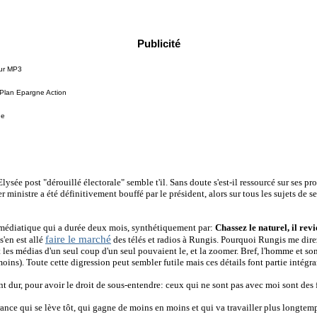
Publicité
eur MP3
 Plan Epargne Action
de
'Elysée post "dérouillé électorale" semble t'il. Sans doute s'est-il ressourcé sur ses p
 ministre a été définitivement bouffé par le président, alors sur tous les sujets de se
é médiatique qui a durée deux mois, synthétiquement par:
Chassez le naturel, il rev
faire le marché
s'en est allé
des télés et radios à Rungis. Pourquoi Rungis me dir
t les médias d'un seul coup d'un seul pouvaient le, et la zoomer. Bref, l'homme et son
moins). Toute cette digression peut sembler futile mais ces détails font partie intégr
lent dur, pour avoir le droit de sous-entendre: ceux qui ne sont pas avec moi sont des 
nce qui se lève tôt, qui gagne de moins en moins et qui va travailler plus longtemp