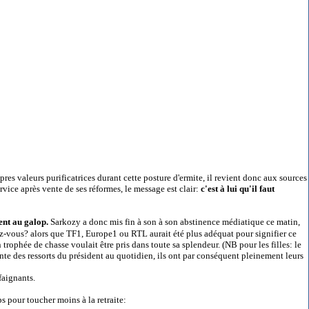
ropres valeurs purificatrices durant cette posture d'ermite, il revient donc aux sources
rvice après vente de ses réformes, le message est clair:
c'est à lui qu'il faut
ient au galop.
Sarkozy a donc mis fin à son à son abstinence médiatique ce matin,
ez-vous? alors que TF1, Europe1 ou RTL aurait été plus adéquat pour signifier ce
 trophée de chasse voulait être pris dans toute sa splendeur. (NB pour les filles: le
ante des ressorts du président au quotidien, ils ont par conséquent pleinement leurs
faignants.
s pour toucher moins à la retraite: