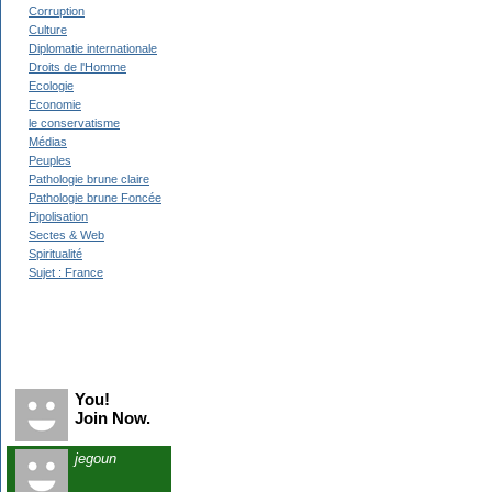
Corruption
Culture
Diplomatie internationale
Droits de l'Homme
Ecologie
Economie
le conservatisme
Médias
Peuples
Pathologie brune claire
Pathologie brune Foncée
Pipolisation
Sectes & Web
Spiritualité
Sujet : France
Recent Visitors
You!
Join Now.
jegoun