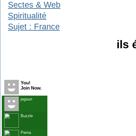
Sectes & Web
Spiritualité
Sujet : France
ils 
Recent Visitors
You!
Join Now.
jegoun
Buzzle
Pema