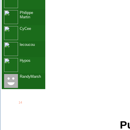
Philippe
Martin
CyCee
lecoucou
Hypos
RandyMarsh
See all
14
members...
Grab This!
MyBlogLog
Pu