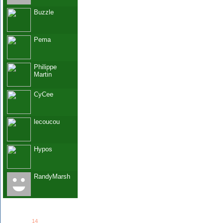
Buzzle
Pema
Philippe
Martin
CyCee
lecoucou
Hypos
RandyMarsh
See all
14
members...