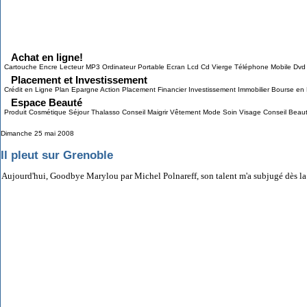
Grab This!
MyBlogLog
Achat en ligne!
Cartouche Encre Lecteur MP3 Ordinateur Portable Ecran Lcd Cd Vierge Téléphone Mobile Dvd
Placement et Investissement
Crédit en Ligne Plan Epargne Action Placement Financier Investissement Immobilier Bourse en L
Espace Beauté
Produit Cosmétique Séjour Thalasso Conseil Maigrir Vêtement Mode Soin Visage Conseil Beau
Dimanche 25 mai 2008
Il pleut sur Grenoble
Aujourd'hui, Goodbye Marylou par Michel Polnareff, son talent m'a subjugé dès la p