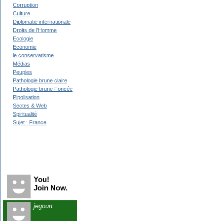
Corruption
Culture
Diplomatie internationale
Droits de l'Homme
Ecologie
Economie
le conservatisme
Médias
Peuples
Pathologie brune claire
Pathologie brune Foncée
Pipolisation
Sectes & Web
Spiritualité
Sujet : France
Recent Visitors
You!
Join Now.
jegoun