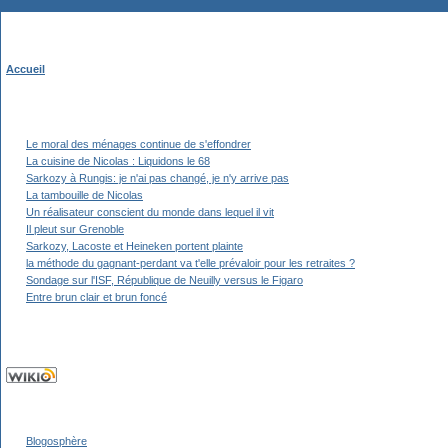
Accueil
Le moral des ménages continue de s'effondrer
La cuisine de Nicolas : Liquidons le 68
Sarkozy à Rungis: je n'ai pas changé, je n'y arrive pas
La tambouille de Nicolas
Un réalisateur conscient du monde dans lequel il vit
Il pleut sur Grenoble
Sarkozy, Lacoste et Heineken portent plainte
la méthode du gagnant-perdant va t'elle prévaloir pour les retraites ?
Sondage sur l'ISF, République de Neuilly versus le Figaro
Entre brun clair et brun foncé
Blogosphère