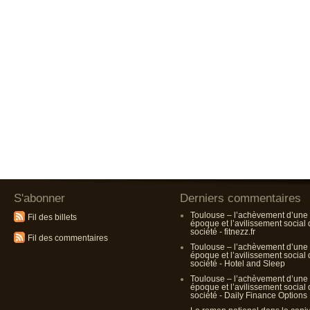
S'abonner
Derniers commentaires
Toulouse – l’achèvement d’une
Fil des billets
époque et l’avilissement social
société - fitnezz.fr
Fil des commentaires
Toulouse – l’achèvement d’une
époque et l’avilissement social
société - Hotel and Sleep
Toulouse – l’achèvement d’une
époque et l’avilissement social
société - Daily Finance Options