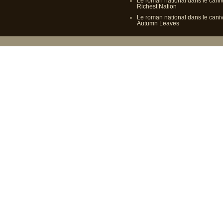
Le roman national dans le cani
Richest Nation
Le roman national dans le cani
Autumn Leaves
Propulsé p