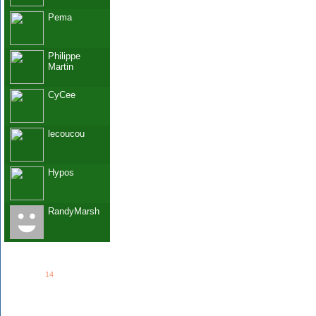
Pema
Philippe
Martin
CyCee
lecoucou
Hypos
RandyMarsh
See all
14
members...
Grab This!
MyBlogLog