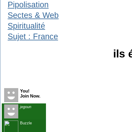
Pipolisation
Sectes & Web
Spiritualité
Sujet : France
ils 
Recent Visitors
You!
Join Now.
jegoun
Buzzle