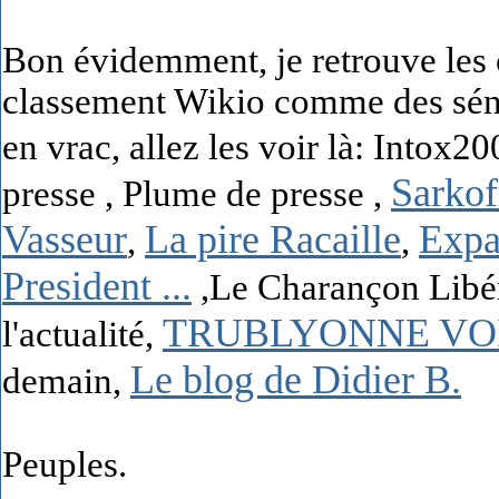
Bon évidemment, je retrouve les 
classement Wikio comme des sénate
en vrac, allez les voir là: Intox20
Sarkof
presse , Plume de presse ,
Vasseur
La pire Racaille
Expa
,
,
President ...
,Le Charançon Libér
TRUBLYONNE VOI
l'actualité,
Le blog de Didier B.
demain,
Peuples.