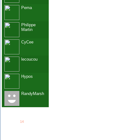
Pema
Philippe
Martin
CyCee
lecoucou
Hypos
RandyMarsh
See all
14
members...
Grab This!
MyBlogLog