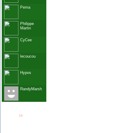
Pema
Philippe
Martin
CyCee
lecoucou
Hypos
RandyMarsh
See all
14
members...
Grab This!
MyBlogLog