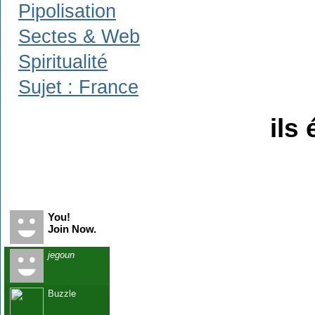
Pipolisation
Sectes & Web
Spiritualité
Sujet : France
ils 
Recent Visitors
You!
Join Now.
jegoun
Buzzle