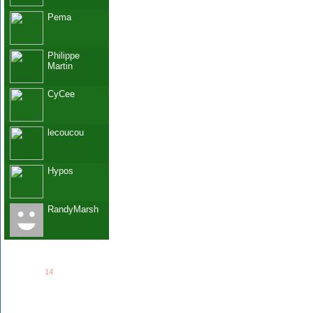
Pema
Philippe
Martin
CyCee
lecoucou
Hypos
RandyMarsh
See all
14
members...
Grab This!
MyBlogLog