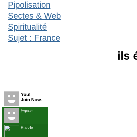
Pipolisation
Sectes & Web
Spiritualité
Sujet : France
ils 
Recent Visitors
You!
Join Now.
jegoun
Buzzle