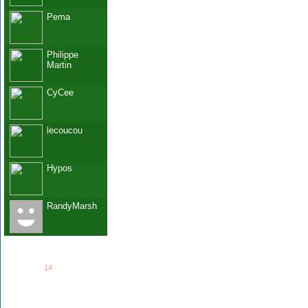
Pema
Philippe
Martin
CyCee
lecoucou
Hypos
RandyMarsh
See all
14
members...
Grab This!
MyBlogLog