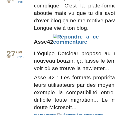
2010
01:01
compliqué! C'est la plate-fo
aboutie mais vu que tu dis avoir
d'over-blog ça ne me motive pas!
Longue vie à ton blog.
Asse42
27
avr.
L'équipe Dotclear propose au
2010
08:20
nouveau bouzin, ça laisse le temps
voir où se trouve la newletter...
Asse 42 : Les formats propriéta
leurs utilisateurs par des moyen
exemple la compatibilité ent
difficile toute migration... Le
doute Microsoft...