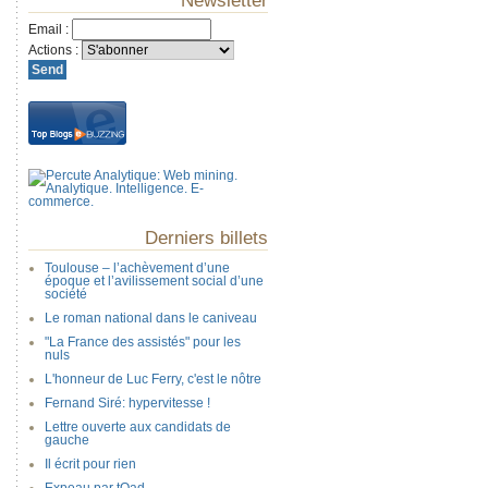
Newsletter
Email
:
Actions
:
Derniers billets
Toulouse – l’achèvement d’une
époque et l’avilissement social d’une
société
Le roman national dans le caniveau
"La France des assistés" pour les
nuls
L'honneur de Luc Ferry, c'est le nôtre
Fernand Siré: hypervitesse !
Lettre ouverte aux candidats de
gauche
Il écrit pour rien