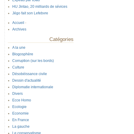
Expeau par tOad
HU Jintao, 20 milliards de sévices
Jégo fait son Lefebvre
Accueil
-
Archives
Catégories
A la une
Blogosphère
Corruption (sur les bords)
Culture
Désobéissance civile
Dessin d'actualité
Diplomatie internationale
Divers
Ecce Homo
Ecologie
Economie
En France
La gauche
Le conservatisme