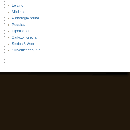
Le zinc
Médias
Pathologie brune
Peuples
Pipolisation
Sarkozy ici et là
Sectes & Web
Surveiller et punir