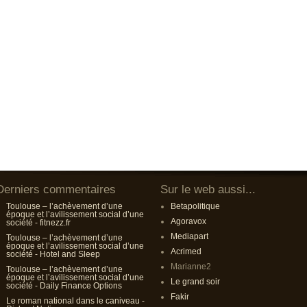
Derniers commentaires
Sur le web aussi...
Toulouse – l’achèvement d’une
Betapolitique
époque et l’avilissement social d’une
Agoravox
société - fitnezz.fr
Mediapart
Toulouse – l’achèvement d’une
époque et l’avilissement social d’une
Acrimed
société - Hotel and Sleep
Marianne2
Toulouse – l’achèvement d’une
époque et l’avilissement social d’une
Le grand soir
société - Daily Finance Options
Fakir
Le roman national dans le caniveau -