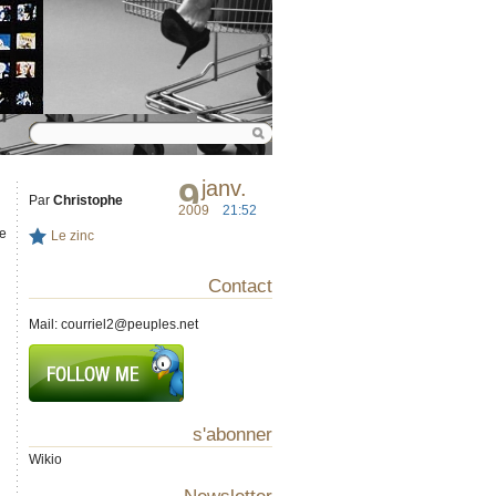
9
janv.
Par
Christophe
2009
21:52
de
Le zinc
Contact
Mail:
courriel2@peuples.net
s'abonner
Wikio