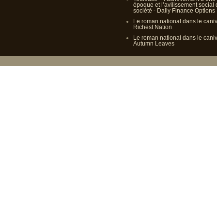
époque et l’avilissement social
société - Daily Finance Options
Le roman national dans le cani
Richest Nation
Le roman national dans le cani
Autumn Leaves
Propulsé p