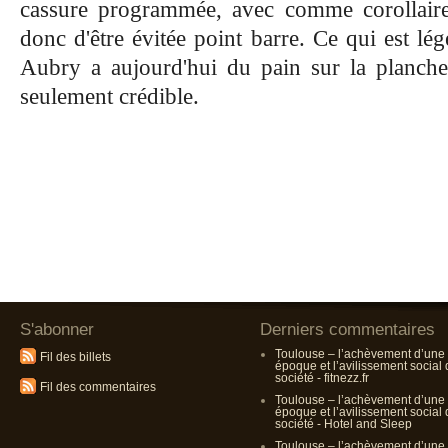
cassure programmée,
avec comme corollair
donc d'être évitée point barre. Ce qui est l
Aubry a aujourd'hui du pain sur la planch
seulement crédible.
S'abonner
Derniers commentaires
Toulouse – l’achèvement d’une
Fil des billets
époque et l’avilissement social
société - fitnezz.fr
Fil des commentaires
Toulouse – l’achèvement d’une
époque et l’avilissement social
société - Hotel and Sleep
Toulouse – l’achèvement d’une