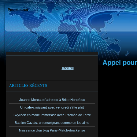
Peuples.net
Appel pour
Accueil
J'étais pers
deuxième tour
ARTICLES RÉCENTS
d'une nouvel
voix séparait
Jeanne Moreau s'adresse à Brice Hortefeux
qu'avec cet i
Un café-croissant avec vendredi s'il te plait
fondées.
Skyrock en mode Immersion avec L'armée de Terre
Bastien Cazals: un enseignant comme on les aime
Je n'apparti
Naissance d'un blog Paris-Match-druckerisé
particulièrem