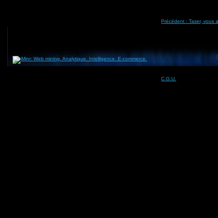
Précédent
: Taser, vous av
Contact -
C.G.U.
- Rémunération en