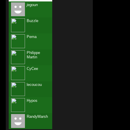
Je pense que 
jegoun
panache du P
hypothèses. 
Buzzle
nouveau par
n'apprécierai
Pema
par Françoi
présidentiell
Philippe
serait évide
Martin
annoncée pou
CyCee
Alors, réjou
fonds souvera
lecoucou
un éclairage
L'option 
Hypos
proclamatio
sont importan
RandyMarsh
en scission d
à S.Royal dev