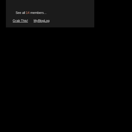
La solution
See all
14
members...
socialiste s
Grab This!
MyBlogLog
ligne de dém
Aujourd'hui n
deux femmes,
allez faire m
l'unité de la
saurez mettr
notre victoir