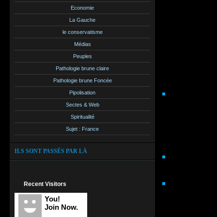
Ségolène Roy
Economie
médiatiques q
La Gauche
Le conseil Na
le conservatisme
les points m
Médias
C'est à mon a
Peuples
cas, Quelle s
Pathologie brune claire
possibles au 
Pathologie brune Foncée
Pipolisation
Une accepta
Sectes & Web
qui la plac
Spiritualité
doutons pas
Sujet : France
premier sec
même: le cho
ILS SONT PASSÉS PAR LÀ
Une acceptat
à une margin
Un refus de
Recent Visitors
plusieurs 
You!
Join Now.
retrait de la