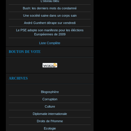
L'oiseau bleu
processus dé
Bush: les derniers mots du condamné
très bolchév
Une société saine dans un corps sain
est tellemen
André Gunthert dérape sur vendredi
perdrent en p
Le PSE adopte son manifeste pour les éléctions
se pourlèche
Européennes de 2009
constat s'im
Liste Complète
médias. Et fi
BOUTON DE VOTE
Une première
d'exactes ég
"recentré" su
ARCHIVES
au crédit d
problématique
Blogosphère
du scrutin d
Corruption
voix que son
Culture
situation si
Diplomatie internationale
masquent leur
Droits de l'Homme
quoi qu'il en
Ecologie