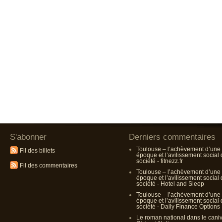
S'abonner
Derniers commentaires
Toulouse – l’achèvement d’une
Fil des billets
époque et l’avilissement social
société - fitnezz.fr
Fil des commentaires
Toulouse – l’achèvement d’une
époque et l’avilissement social
société - Hotel and Sleep
Toulouse – l’achèvement d’une
époque et l’avilissement social
société - Daily Finance Options
Le roman national dans le cani