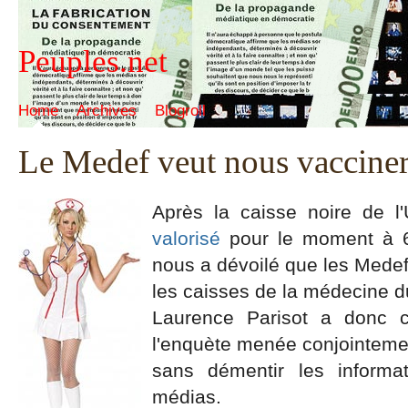
Peuples.net
Home
Archives
Blogroll
Le Medef veut nous vaccine
Après la caisse noire de l
valorisé
pour le moment à 6
nous a dévoilé que les Medef "
les caisses de la médecine du
Laurence Parisot a donc c
l'enquète menée conjointeme
sans démentir les informa
médias.