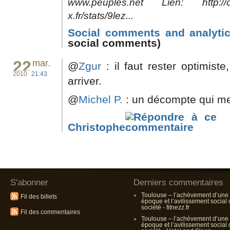
www.peuples.net Lien: http://o-
x.fr/stats/9lez...
Social comments and analytic
social comments)
22
mar.
@
Zgur
: il faut rester optimiste
2010
21:43
arriver.
@
Michel P.
: un décompte qui me
Christophe
S'abonner
Derniers commentaires
Toulouse – l’achèvement d’une
Fil des billets
époque et l’avilissement social
société - fitnezz.fr
Fil des commentaires
Toulouse – l’achèvement d’une
époque et l’avilissement social