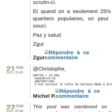
scrutin-ci.
Et quand on a seulement 25% 
quartiers populaires, on peut 
souci.
Paz y salud
Zgur
Zgur
21
mar.
@Christophe,
2010
23:45
UMP+FN = 24.99%

 GAUCHE=24.01

 ABSTENT=49%

 C'est surtout le refus de Sarkozy même à dro
Michel P.
22
mar.
This post was mentioned on T
2010
07:36