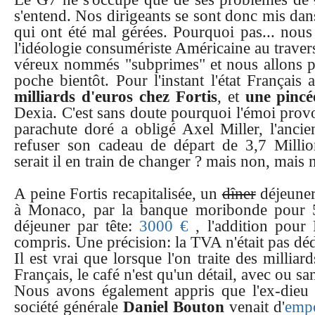
s'entend. Nos dirigeants se sont donc mis dan
qui ont été mal gérées. Pourquoi pas... nous
l'idéologie consumériste Américaine au travers 
véreux nommés "subprimes" et nous allons peu
poche bientôt. Pour l'instant l'état Français
milliards d'euros chez Fortis
, et
une pincé
Dexia. C'est sans doute pourquoi l'émoi pro
parachute doré a obligé Axel Miller, l'ancie
refuser son cadeau de départ de 3,7 Millio
serait il en train de changer ? mais non, mais n
A peine Fortis recapitalisée, un
dîner
déjeuner
à Monaco, par la banque moribonde pour 5
déjeuner par tête:
3000 €
, l'addition pour
compris. Une précision: la TVA n'était pas dé
Il est vrai que lorsque l'on traite des milliar
Français, le café n'est qu'un détail, avec ou sa
Nous avons également appris que l'ex-dieu 
société générale
Daniel Bouton
venait d'
emp