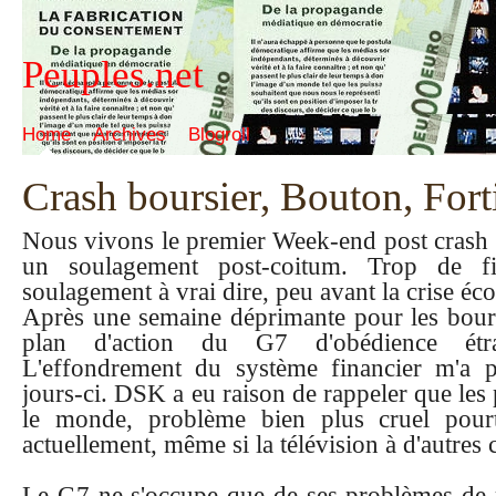
Peuples.net
Home
Archives
Blogroll
Crash boursier, Bouton, Fortis.
Nous vivons le premier Week-end post crash 
un soulagement post-coitum. Trop de f
soulagement à vrai dire, peu avant la crise é
Après une semaine déprimante pour les bour
plan d'action du G7 d'obédience étran
L'effondrement du système financier m'a 
jours-ci. DSK a eu raison de rappeler que les
le monde, problème bien plus cruel pourt
actuellement, même si la télévision à d'autres c
Le G7 ne s'occupe que de ses problèmes de