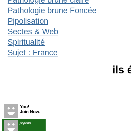
Pathologie brune claire
Pathologie brune Foncée
Pipolisation
Sectes & Web
Spiritualité
Sujet : France
ils 
Recent Visitors
You!
Join Now.
jegoun