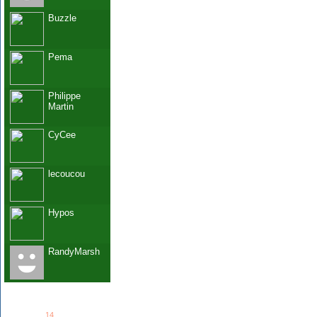
Buzzle
Pema
Philippe
Martin
CyCee
lecoucou
Hypos
RandyMarsh
See all
14
members...