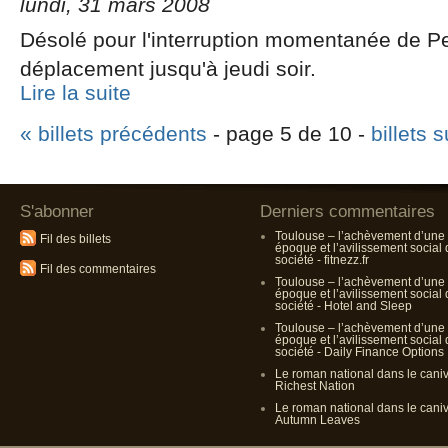
lundi, 31 mars 2008
Désolé pour l'interruption momentanée de Pe
déplacement jusqu'à jeudi soir.
Lire la suite
« billets précédents
- page 5 de 10 -
billets 
S'abonner
Derniers commentaires
Toulouse – l’achèvement d’une
Fil des billets
époque et l’avilissement social
société - fitnezz.fr
Fil des commentaires
Toulouse – l’achèvement d’une
époque et l’avilissement social
société - Hotel and Sleep
Toulouse – l’achèvement d’une
époque et l’avilissement social
société - Daily Finance Options
Le roman national dans le cani
Richest Nation
Le roman national dans le cani
Autumn Leaves