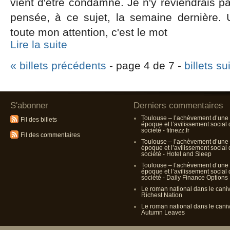
vient d'être condamné. Je n'y reviendrais pa
pensée, à ce sujet, la semaine dernière.
toute mon attention, c'est le mot
Lire la suite
« billets précédents
- page 4 de 7 -
billets su
S'abonner
Derniers commentaires
Toulouse – l’achèvement d’une
Fil des billets
époque et l’avilissement social
société - fitnezz.fr
Fil des commentaires
Toulouse – l’achèvement d’une
époque et l’avilissement social
société - Hotel and Sleep
Toulouse – l’achèvement d’une
époque et l’avilissement social
société - Daily Finance Options
Le roman national dans le cani
Richest Nation
Le roman national dans le cani
Autumn Leaves