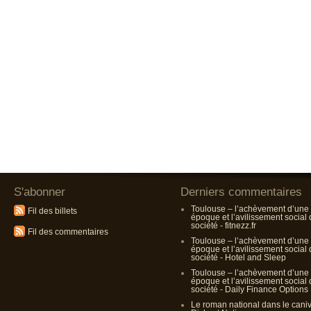
S'abonner
Derniers commentaires
Toulouse – l’achèvement d’une
Fil des billets
époque et l’avilissement social
société - fitnezz.fr
Fil des commentaires
Toulouse – l’achèvement d’une
époque et l’avilissement social
société - Hotel and Sleep
Toulouse – l’achèvement d’une
époque et l’avilissement social
société - Daily Finance Options
Le roman national dans le cani