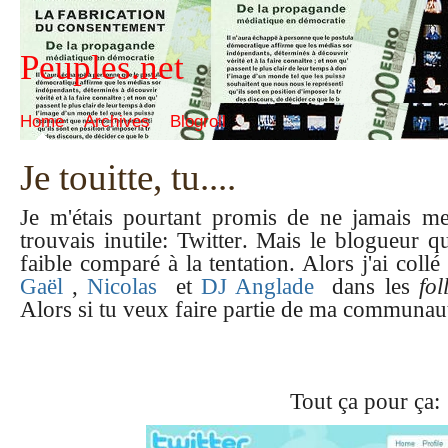
Peuples.net
Home
Archives
Blogroll
Je touitte, tu....
Je m'étais pourtant promis de ne jamais me
trouvais inutile: Twitter
. Mais le blogueur q
faible comparé à la tentation. Alors j'ai collé
Gaël
,
Nicolas
et
DJ Anglade
dans les
fo
Alors si tu veux faire partie de ma communauté
Tout ça pour ça: