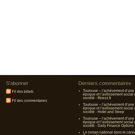
S'abonner
Derniers commentaires
Toulouse – l’achèvement d’une
Fil des billets
époque et l’avilissement social
société - fitnezz.fr
Fil des commentaires
Toulouse – l’achèvement d’une
époque et l’avilissement social
société - Hotel and Sleep
Toulouse – l’achèvement d’une
époque et l’avilissement social
société - Daily Finance Options
Le roman national dans le cani